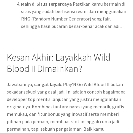
Main di Situs Terpercaya
Pastikan kamu bermain di
situs yang sudah berlisensi resmi dan menggunakan
RNG (Random Number Generator) yang fair,
sehingga hasil putaran benar-benar acak dan adil.
Kesan Akhir: Layakkah Wild
Blood II Dimainkan?
Jawabannya,
sangat layak
. Play’N Go Wild Blood II bukan
sekadar sekuel yang asal jadi. Ini adalah contoh bagaimana
developer top merilis lanjutan yang justru mengalahkan
originalnya. Kombinasi antara narasi yang menarik, grafis
memukau, dan fitur bonus yang inovatif serta memberi
pilihan pada pemain, membuat slot ini nggak cuma jadi
permainan, tapi sebuah pengalaman. Baik kamu