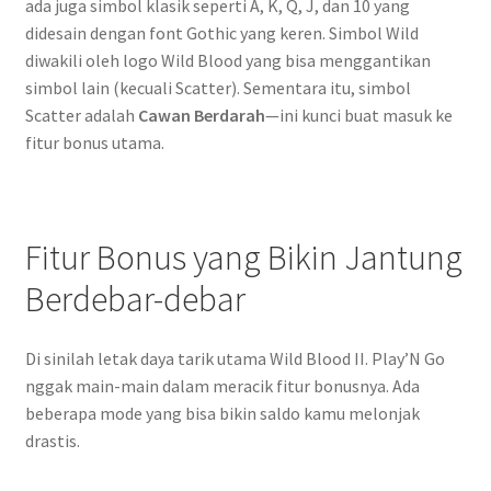
ada juga simbol klasik seperti A, K, Q, J, dan 10 yang
didesain dengan font Gothic yang keren. Simbol Wild
diwakili oleh logo Wild Blood yang bisa menggantikan
simbol lain (kecuali Scatter). Sementara itu, simbol
Scatter adalah
Cawan Berdarah
—ini kunci buat masuk ke
fitur bonus utama.
Fitur Bonus yang Bikin Jantung
Berdebar-debar
Di sinilah letak daya tarik utama Wild Blood II. Play’N Go
nggak main-main dalam meracik fitur bonusnya. Ada
beberapa mode yang bisa bikin saldo kamu melonjak
drastis.