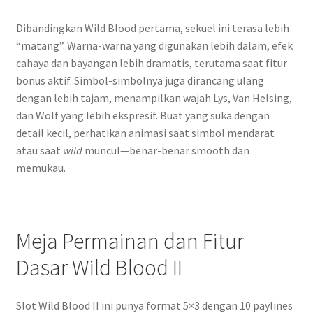
Dibandingkan Wild Blood pertama, sekuel ini terasa lebih
“matang”. Warna-warna yang digunakan lebih dalam, efek
cahaya dan bayangan lebih dramatis, terutama saat fitur
bonus aktif. Simbol-simbolnya juga dirancang ulang
dengan lebih tajam, menampilkan wajah Lys, Van Helsing,
dan Wolf yang lebih ekspresif. Buat yang suka dengan
detail kecil, perhatikan animasi saat simbol mendarat
atau saat
wild
muncul—benar-benar smooth dan
memukau.
Meja Permainan dan Fitur
Dasar Wild Blood II
Slot Wild Blood II ini punya format 5×3 dengan 10 paylines