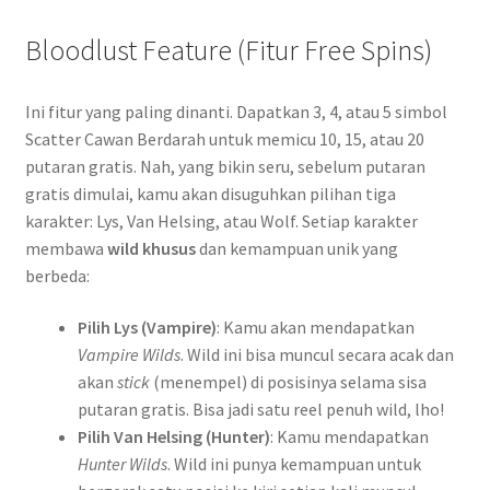
Bloodlust Feature (Fitur Free Spins)
Ini fitur yang paling dinanti. Dapatkan 3, 4, atau 5 simbol
Scatter Cawan Berdarah untuk memicu 10, 15, atau 20
putaran gratis. Nah, yang bikin seru, sebelum putaran
gratis dimulai, kamu akan disuguhkan pilihan tiga
karakter: Lys, Van Helsing, atau Wolf. Setiap karakter
membawa
wild khusus
dan kemampuan unik yang
berbeda:
Pilih Lys (Vampire)
: Kamu akan mendapatkan
Vampire Wilds
. Wild ini bisa muncul secara acak dan
akan
stick
(menempel) di posisinya selama sisa
putaran gratis. Bisa jadi satu reel penuh wild, lho!
Pilih Van Helsing (Hunter)
: Kamu mendapatkan
Hunter Wilds
. Wild ini punya kemampuan untuk