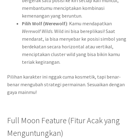
bergerak satu posisi ke kiri setiap kali muncul,
membantumu menciptakan kombinasi
kemenangan yang beruntun.
Pilih Wolf (Werewolf)
: Kamu mendapatkan
Werewolf Wilds
. Wild ini bisa bereplikasi! Saat
mendarat, ia bisa menyebar ke posisi simbol yang
berdekatan secara horizontal atau vertikal,
menciptakan cluster wild yang bisa bikin kamu
teriak kegirangan.
Pilihan karakter ini nggak cuma kosmetik, tapi benar-
benar mengubah strategi permainan. Sesuaikan dengan
gaya mainmu!
Full Moon Feature (Fitur Acak yang
Menguntungkan)