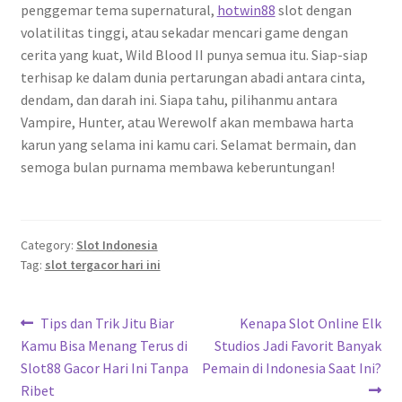
penggemar tema supernatural,
hotwin88
slot dengan
volatilitas tinggi, atau sekadar mencari game dengan
cerita yang kuat, Wild Blood II punya semua itu. Siap-siap
terhisap ke dalam dunia pertarungan abadi antara cinta,
dendam, dan darah ini. Siapa tahu, pilihanmu antara
Vampire, Hunter, atau Werewolf akan membawa harta
karun yang selama ini kamu cari. Selamat bermain, dan
semoga bulan purnama membawa keberuntungan!
Category:
Slot Indonesia
Tag:
slot tergacor hari ini
Post
Previous
Next
Tips dan Trik Jitu Biar
Kenapa Slot Online Elk
post:
post:
Kamu Bisa Menang Terus di
Studios Jadi Favorit Banyak
navigation
Slot88 Gacor Hari Ini Tanpa
Pemain di Indonesia Saat Ini?
Ribet