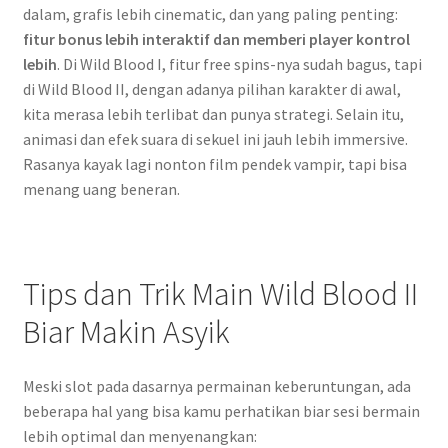
dalam, grafis lebih cinematic, dan yang paling penting:
fitur bonus lebih interaktif dan memberi player kontrol
lebih
. Di Wild Blood I, fitur free spins-nya sudah bagus, tapi
di Wild Blood II, dengan adanya pilihan karakter di awal,
kita merasa lebih terlibat dan punya strategi. Selain itu,
animasi dan efek suara di sekuel ini jauh lebih immersive.
Rasanya kayak lagi nonton film pendek vampir, tapi bisa
menang uang beneran.
Tips dan Trik Main Wild Blood II
Biar Makin Asyik
Meski slot pada dasarnya permainan keberuntungan, ada
beberapa hal yang bisa kamu perhatikan biar sesi bermain
lebih optimal dan menyenangkan: