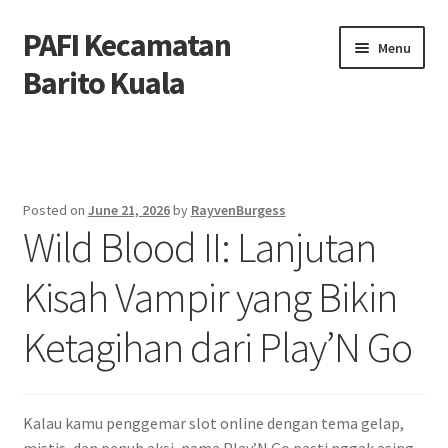
PAFI Kecamatan
Skip
Skip
Menu
to
to
Barito Kuala
navigation
content
Home
Hubungi Kami
Posted on
June 21, 2026
by
RayvenBurgess
Wild Blood II: Lanjutan
Privacy Policy
Kisah Vampir yang Bikin
Tentang Kami
Ketagihan dari Play’N Go
Kalau kamu penggemar slot online dengan tema gelap,