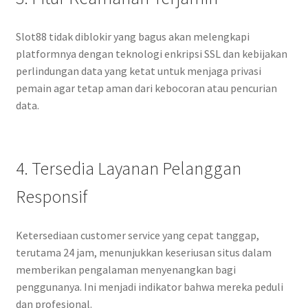
Slot88 tidak diblokir yang bagus akan melengkapi
platformnya dengan teknologi enkripsi SSL dan kebijakan
perlindungan data yang ketat untuk menjaga privasi
pemain agar tetap aman dari kebocoran atau pencurian
data.
4. Tersedia Layanan Pelanggan
Responsif
Ketersediaan customer service yang cepat tanggap,
terutama 24 jam, menunjukkan keseriusan situs dalam
memberikan pengalaman menyenangkan bagi
penggunanya. Ini menjadi indikator bahwa mereka peduli
dan profesional.