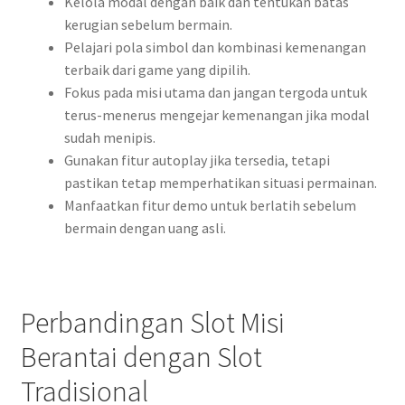
Kelola modal dengan baik dan tentukan batas
kerugian sebelum bermain.
Pelajari pola simbol dan kombinasi kemenangan
terbaik dari game yang dipilih.
Fokus pada misi utama dan jangan tergoda untuk
terus-menerus mengejar kemenangan jika modal
sudah menipis.
Gunakan fitur autoplay jika tersedia, tetapi
pastikan tetap memperhatikan situasi permainan.
Manfaatkan fitur demo untuk berlatih sebelum
bermain dengan uang asli.
Perbandingan Slot Misi
Berantai dengan Slot
Tradisional