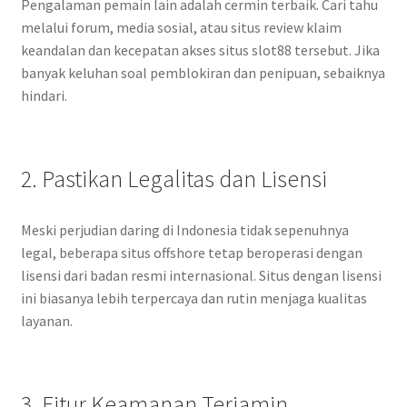
Pengalaman pemain lain adalah cermin terbaik. Cari tahu
melalui forum, media sosial, atau situs review klaim
keandalan dan kecepatan akses situs slot88 tersebut. Jika
banyak keluhan soal pemblokiran dan penipuan, sebaiknya
hindari.
2. Pastikan Legalitas dan Lisensi
Meski perjudian daring di Indonesia tidak sepenuhnya
legal, beberapa situs offshore tetap beroperasi dengan
lisensi dari badan resmi internasional. Situs dengan lisensi
ini biasanya lebih terpercaya dan rutin menjaga kualitas
layanan.
3. Fitur Keamanan Terjamin