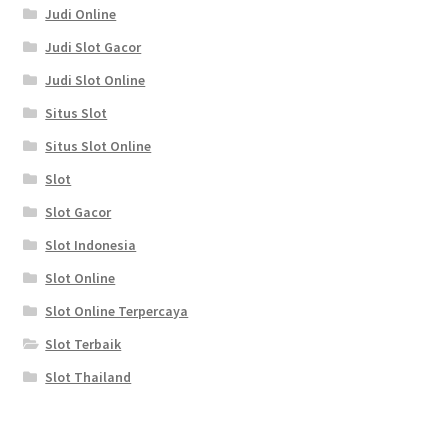
Judi Online
Judi Slot Gacor
Judi Slot Online
Situs Slot
Situs Slot Online
Slot
Slot Gacor
Slot Indonesia
Slot Online
Slot Online Terpercaya
Slot Terbaik
Slot Thailand