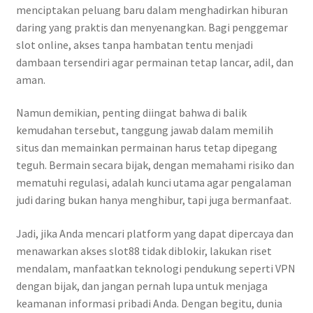
menciptakan peluang baru dalam menghadirkan hiburan
daring yang praktis dan menyenangkan. Bagi penggemar
slot online, akses tanpa hambatan tentu menjadi
dambaan tersendiri agar permainan tetap lancar, adil, dan
aman.
Namun demikian, penting diingat bahwa di balik
kemudahan tersebut, tanggung jawab dalam memilih
situs dan memainkan permainan harus tetap dipegang
teguh. Bermain secara bijak, dengan memahami risiko dan
mematuhi regulasi, adalah kunci utama agar pengalaman
judi daring bukan hanya menghibur, tapi juga bermanfaat.
Jadi, jika Anda mencari platform yang dapat dipercaya dan
menawarkan akses slot88 tidak diblokir, lakukan riset
mendalam, manfaatkan teknologi pendukung seperti VPN
dengan bijak, dan jangan pernah lupa untuk menjaga
keamanan informasi pribadi Anda. Dengan begitu, dunia