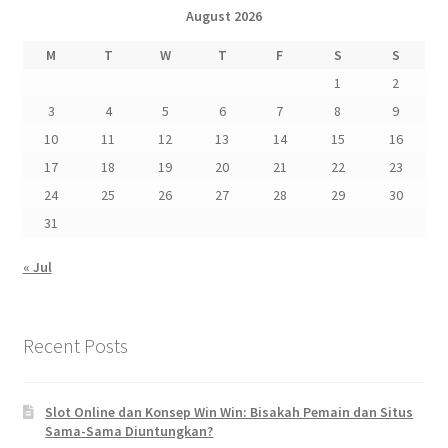
August 2026
M
T
W
T
F
S
S
1
2
3
4
5
6
7
8
9
10
11
12
13
14
15
16
17
18
19
20
21
22
23
24
25
26
27
28
29
30
31
« Jul
Recent Posts
Slot Online dan Konsep Win Win: Bisakah Pemain dan Situs
Sama-Sama Diuntungkan?