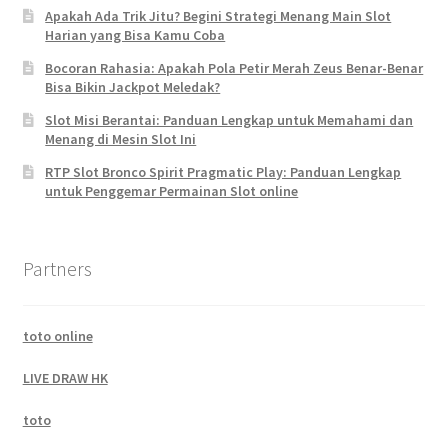
Apakah Ada Trik Jitu? Begini Strategi Menang Main Slot
Harian yang Bisa Kamu Coba
Bocoran Rahasia: Apakah Pola Petir Merah Zeus Benar-Benar
Bisa Bikin Jackpot Meledak?
Slot Misi Berantai: Panduan Lengkap untuk Memahami dan
Menang di Mesin Slot Ini
RTP Slot Bronco Spirit Pragmatic Play: Panduan Lengkap
untuk Penggemar Permainan Slot online
Partners
toto online
LIVE DRAW HK
toto