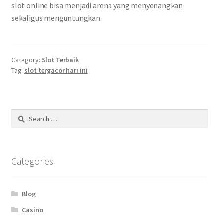
slot online bisa menjadi arena yang menyenangkan
sekaligus menguntungkan.
Category:
Slot Terbaik
Tag:
slot tergacor hari ini
Search
for:
Categories
Blog
Casino