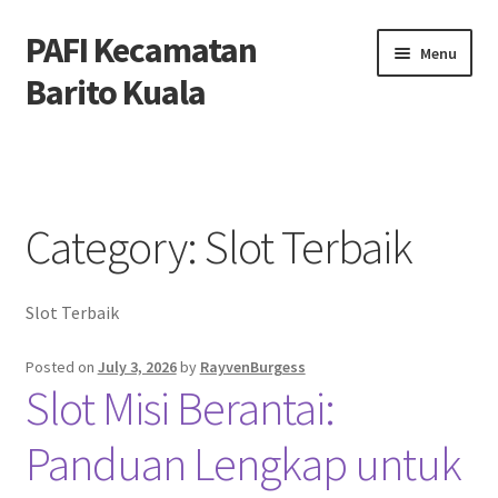
PAFI Kecamatan
Skip
Skip
Menu
to
to
Barito Kuala
navigation
content
Home
Hubungi Kami
Category:
Slot Terbaik
Privacy Policy
Slot Terbaik
Tentang Kami
Posted on
July 3, 2026
by
RayvenBurgess
Slot Misi Berantai:
Panduan Lengkap untuk