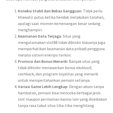
Koneksi Stabil dan Bebas Gangguan:
Tidak perlu
khawatir putus ketika hendak melakukan taruhan,
apalagi saat momen kemenangan besar sedang
menghampiri.
Keamanan Data Terjaga:
Situs yang
mengutamakan slot88 tidak diblokir biasanya juga
memperhatikan keamanan data pribadi pengguna
melalui sistem enkripsi terkini.
Promosi dan Bonus Menarik:
Banyak situs yang
tidak diblokir menawarkan bonus eksklusif,
cashback, dan program loyalitas yang menarik
untuk mempertahankan pemain setianya.
Variasi Game Lebih Lengkap:
Dengan akses tanpa
hambatan, pemain bisa mencoba berbagai jenis
slot maupun permainan kasino lain yang disediakan
tanpa rasa takut situs tiba-tiba menghilang.