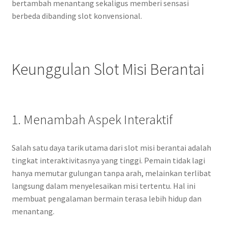
bertambah menantang sekaligus memberi sensasi
berbeda dibanding slot konvensional.
Keunggulan Slot Misi Berantai
1. Menambah Aspek Interaktif
Salah satu daya tarik utama dari slot misi berantai adalah
tingkat interaktivitasnya yang tinggi. Pemain tidak lagi
hanya memutar gulungan tanpa arah, melainkan terlibat
langsung dalam menyelesaikan misi tertentu. Hal ini
membuat pengalaman bermain terasa lebih hidup dan
menantang.