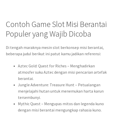
Contoh Game Slot Misi Berantai
Populer yang Wajib Dicoba
Di tengah maraknya mesin slot berkonsep misi berantai,
beberapa judul berikut ini patut kamu jadikan referensi:
Aztec Gold: Quest for Riches – Menghadirkan
atmosfer suku Aztec dengan misi pencarian artefak
berantai.
Jungle Adventure: Treasure Hunt – Petualangan
menjelajahi hutan untuk menemukan harta karun
tersembunyi.
Mythic Quest – Mengupas mitos dan legenda kuno
dengan misi berantai mengungkap rahasia kuno.