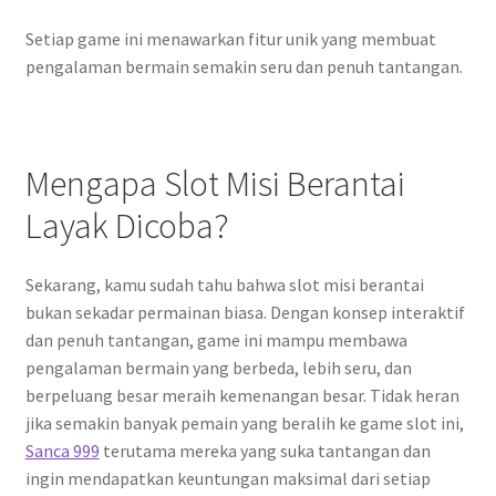
Setiap game ini menawarkan fitur unik yang membuat
pengalaman bermain semakin seru dan penuh tantangan.
Mengapa Slot Misi Berantai
Layak Dicoba?
Sekarang, kamu sudah tahu bahwa slot misi berantai
bukan sekadar permainan biasa. Dengan konsep interaktif
dan penuh tantangan, game ini mampu membawa
pengalaman bermain yang berbeda, lebih seru, dan
berpeluang besar meraih kemenangan besar. Tidak heran
jika semakin banyak pemain yang beralih ke game slot ini,
Sanca 999
terutama mereka yang suka tantangan dan
ingin mendapatkan keuntungan maksimal dari setiap