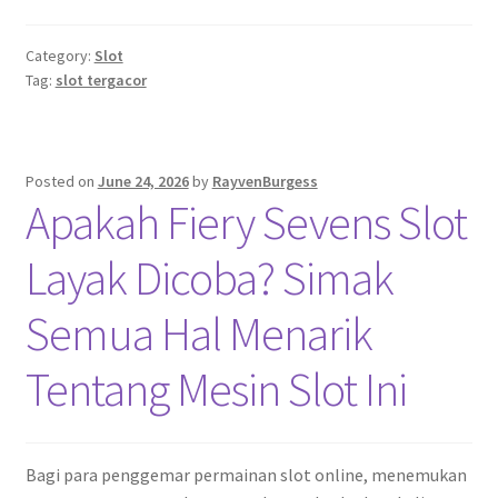
Category:
Slot
Tag:
slot tergacor
Posted on
June 24, 2026
by
RayvenBurgess
Apakah Fiery Sevens Slot
Layak Dicoba? Simak
Semua Hal Menarik
Tentang Mesin Slot Ini
Bagi para penggemar permainan slot online, menemukan