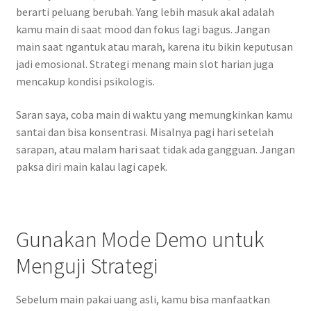
berarti peluang berubah. Yang lebih masuk akal adalah
kamu main di saat mood dan fokus lagi bagus. Jangan
main saat ngantuk atau marah, karena itu bikin keputusan
jadi emosional. Strategi menang main slot harian juga
mencakup kondisi psikologis.
Saran saya, coba main di waktu yang memungkinkan kamu
santai dan bisa konsentrasi. Misalnya pagi hari setelah
sarapan, atau malam hari saat tidak ada gangguan. Jangan
paksa diri main kalau lagi capek.
Gunakan Mode Demo untuk
Menguji Strategi
Sebelum main pakai uang asli, kamu bisa manfaatkan