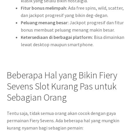
klasik yang selalu bikin nostalgia.
Fitur bonus melimpah:
Ada free spins, wild, scatter,
dan jackpot progresif yang bikin deg-degan.
Peluang menang besar:
Jackpot progresif dan fitur
bonus membuat peluang menang makin besar.
Ketersediaan di berbagai platform:
Bisa dimainkan
lewat desktop maupun smartphone.
Beberapa Hal yang Bikin Fiery
Sevens Slot Kurang Pas untuk
Sebagian Orang
Tentu saja, tidak semua orang akan cocok dengan gaya
permainan Fiery Sevens. Ada beberapa hal yang mungkin
kurang nyaman bagi sebagian pemain: