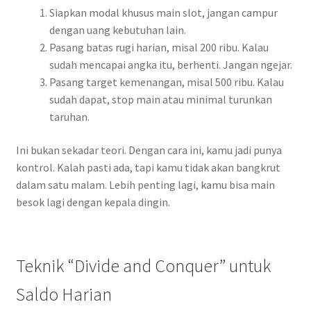
Siapkan modal khusus main slot, jangan campur
dengan uang kebutuhan lain.
Pasang batas rugi harian, misal 200 ribu. Kalau
sudah mencapai angka itu, berhenti. Jangan ngejar.
Pasang target kemenangan, misal 500 ribu. Kalau
sudah dapat, stop main atau minimal turunkan
taruhan.
Ini bukan sekadar teori. Dengan cara ini, kamu jadi punya
kontrol. Kalah pasti ada, tapi kamu tidak akan bangkrut
dalam satu malam. Lebih penting lagi, kamu bisa main
besok lagi dengan kepala dingin.
Teknik “Divide and Conquer” untuk
Saldo Harian