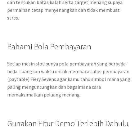
dan tentukan batas kalah serta target menang supaya
permainan tetap menyenangkan dan tidak membuat
stres.
Pahami Pola Pembayaran
Setiap mesin slot punya pola pembayaran yang berbeda-
beda. Luangkan waktu untuk membaca tabel pembayaran
(paytable) Fiery Sevens agar kamu tahu simbol mana yang
paling menguntungkan dan bagaimana cara
memaksimalkan peluang menang.
Gunakan Fitur Demo Terlebih Dahulu