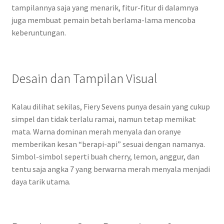
tampilannya saja yang menarik, fitur-fitur di dalamnya
juga membuat pemain betah berlama-lama mencoba
keberuntungan.
Desain dan Tampilan Visual
Kalau dilihat sekilas, Fiery Sevens punya desain yang cukup
simpel dan tidak terlalu ramai, namun tetap memikat
mata. Warna dominan merah menyala dan oranye
memberikan kesan “berapi-api” sesuai dengan namanya.
Simbol-simbol seperti buah cherry, lemon, anggur, dan
tentu saja angka 7 yang berwarna merah menyala menjadi
daya tarik utama.