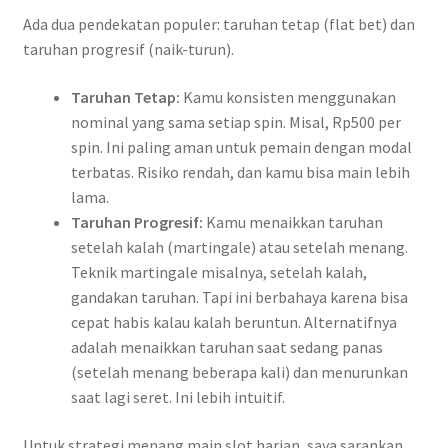
Ada dua pendekatan populer: taruhan tetap (flat bet) dan
taruhan progresif (naik-turun).
Taruhan Tetap:
Kamu konsisten menggunakan
nominal yang sama setiap spin. Misal, Rp500 per
spin. Ini paling aman untuk pemain dengan modal
terbatas. Risiko rendah, dan kamu bisa main lebih
lama.
Taruhan Progresif:
Kamu menaikkan taruhan
setelah kalah (martingale) atau setelah menang.
Teknik martingale misalnya, setelah kalah,
gandakan taruhan. Tapi ini berbahaya karena bisa
cepat habis kalau kalah beruntun. Alternatifnya
adalah menaikkan taruhan saat sedang panas
(setelah menang beberapa kali) dan menurunkan
saat lagi seret. Ini lebih intuitif.
Untuk strategi menang main slot harian, saya sarankan