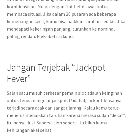
kombinasikan. Mulai dengan flat bet di awal untuk
membaca situasi. Jika dalam 20 putaran ada beberapa
kemenangan kecil, kamu bisa naikkan taruhan sedikit. Jika
mendapati kekeringan panjang, turunkan ke nominal
paling rendah. Fleksibel itu kunci.
Jangan Terjebak “Jackpot
Fever”
Salah satu musuh terbesar pemain slot adalah keinginan
untuk terus mengejar jackpot. Padahal, jackpot biasanya
terjadi secara acak dan sangat jarang. Kalau kamu terus-
menerus menaikkan taruhan karena merasa sudah “dekat”,
itu hanya ilusi. Superstition seperti itu bikin kamu
kehilangan akal sehat.