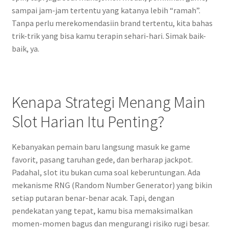
sampai jam-jam tertentu yang katanya lebih “ramah”.
Tanpa perlu merekomendasiin brand tertentu, kita bahas
trik-trik yang bisa kamu terapin sehari-hari. Simak baik-
baik, ya.
Kenapa Strategi Menang Main
Slot Harian Itu Penting?
Kebanyakan pemain baru langsung masuk ke game
favorit, pasang taruhan gede, dan berharap jackpot.
Padahal, slot itu bukan cuma soal keberuntungan. Ada
mekanisme RNG (Random Number Generator) yang bikin
setiap putaran benar-benar acak. Tapi, dengan
pendekatan yang tepat, kamu bisa memaksimalkan
momen-momen bagus dan mengurangi risiko rugi besar.