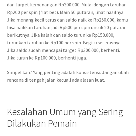
dan target kemenangan Rp300.000. Mulai dengan taruhan
Rp200 per spin (flat bet). Main 50 putaran, lihat hasilnya.
Jika menang kecil terus dan saldo naik ke Rp250.000, kamu
bisa naikkan taruhan jadi Rp500 per spin untuk 20 putaran
berikutnya. Jika kalah dan saldo turun ke Rp150.000,
turunkan taruhan ke Rp100 per spin. Begitu seterusnya.
Jika saldo sudah mencapai target Rp300.000, berhenti.
Jika turun ke Rp100.000, berhenti juga.
Simpel kan? Yang penting adalah konsistensi. Jangan ubah
rencana di tengah jalan kecuali ada alasan kuat.
Kesalahan Umum yang Sering
Dilakukan Pemain