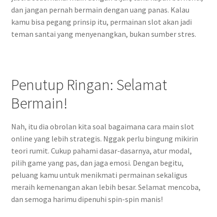
dan jangan pernah bermain dengan uang panas. Kalau
kamu bisa pegang prinsip itu, permainan slot akan jadi
teman santai yang menyenangkan, bukan sumber stres.
Penutup Ringan: Selamat
Bermain!
Nah, itu dia obrolan kita soal bagaimana cara main slot
online yang lebih strategis. Nggak perlu bingung mikirin
teori rumit. Cukup pahami dasar-dasarnya, atur modal,
pilih game yang pas, dan jaga emosi. Dengan begitu,
peluang kamu untuk menikmati permainan sekaligus
meraih kemenangan akan lebih besar. Selamat mencoba,
dan semoga harimu dipenuhi spin-spin manis!