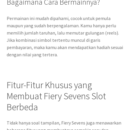
Bagaimana Cara Bermainnya?
Permainan ini mudah dipahami, cocok untuk pemula
maupun yang sudah berpengalaman. Kamu hanya perlu
memilih jumlah taruhan, lalu memutar gulungan (reels).
Jika kombinasi simbol tertentu muncul di garis
pembayaran, maka kamu akan mendapatkan hadiah sesuai
dengan nilai yang tertera.
Fitur-Fitur Khusus yang
Membuat Fiery Sevens Slot
Berbeda
Tidak hanya soal tampilan, Fiery Sevens juga menawarkan
beberapa fitur yang membuatnya semakin seru dan