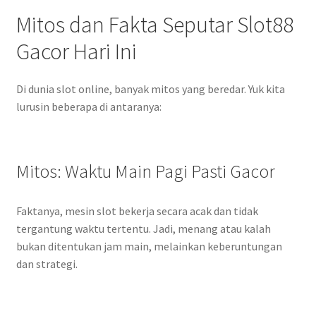
Mitos dan Fakta Seputar Slot88
Gacor Hari Ini
Di dunia slot online, banyak mitos yang beredar. Yuk kita
lurusin beberapa di antaranya:
Mitos: Waktu Main Pagi Pasti Gacor
Faktanya, mesin slot bekerja secara acak dan tidak
tergantung waktu tertentu. Jadi, menang atau kalah
bukan ditentukan jam main, melainkan keberuntungan
dan strategi.