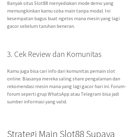
Banyak situs Slot88 menyediakan mode demo yang
memungkinkan kamu coba main tanpa modal. Ini
kesempatan bagus buat ngetes mana mesin yang lagi
gacor sebelum taruhan beneran.
3. Cek Review dan Komunitas
Kamu juga bisa cari info dari komunitas pemain slot
online. Biasanya mereka saling share pengalaman dan
rekomendasi mesin mana yang lagi gacor hari ini. Forum-
forum seperti grup WhatsApp atau Telegram bisa jadi
sumber informasi yang valid.
Strategi Main Slot88 Supaya