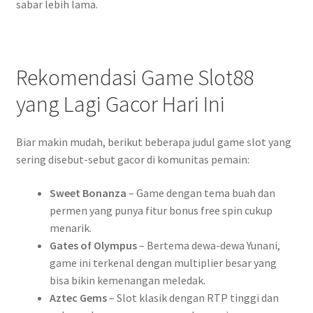
sabar lebih lama.
Rekomendasi Game Slot88
yang Lagi Gacor Hari Ini
Biar makin mudah, berikut beberapa judul game slot yang
sering disebut-sebut gacor di komunitas pemain:
Sweet Bonanza
– Game dengan tema buah dan
permen yang punya fitur bonus free spin cukup
menarik.
Gates of Olympus
– Bertema dewa-dewa Yunani,
game ini terkenal dengan multiplier besar yang
bisa bikin kemenangan meledak.
Aztec Gems
– Slot klasik dengan RTP tinggi dan