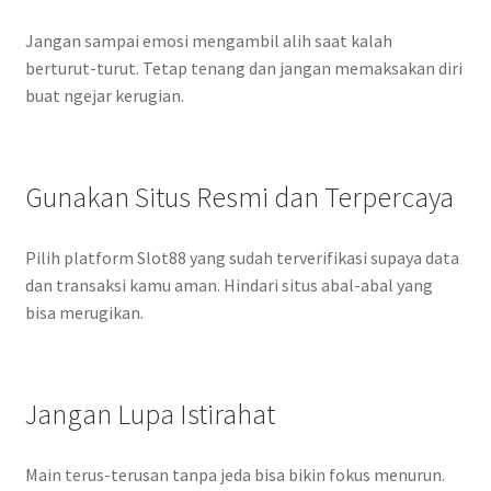
Jangan sampai emosi mengambil alih saat kalah
berturut-turut. Tetap tenang dan jangan memaksakan diri
buat ngejar kerugian.
Gunakan Situs Resmi dan Terpercaya
Pilih platform Slot88 yang sudah terverifikasi supaya data
dan transaksi kamu aman. Hindari situs abal-abal yang
bisa merugikan.
Jangan Lupa Istirahat
Main terus-terusan tanpa jeda bisa bikin fokus menurun.