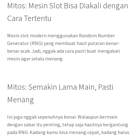
Mitos: Mesin Slot Bisa Diakali dengan
Cara Tertentu
Mesin slot modern menggunakan Random Number
Generator (RNG) yang membuat hasil putaran benar-
benar acak. Jadi, nggak ada cara pasti buat mengakali
mesin agar selalu menang.
Mitos: Semakin Lama Main, Pasti
Menang
Ini juga nggak sepenuhnya benar. Walaupun bermain
dengan sabar itu penting, tetap saja hasilnya bergantung
pada RNG. Kadang kamu bisa menang cepat, kadang harus