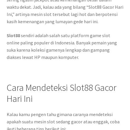
waktu dekat. Jadi, kalau ada yang bilang “Slot88 Gacor Hari
Ini,” artinya mesin slot tersebut lagi hot dan berpotensi
kasih kemenangan yang lumayan gede hari ini.
Slot88
sendiri adalah salah satu platform game slot
online paling populer di Indonesia. Banyak pemain yang
suka karena koleksi gamenya lengkap dan gampang
diakses lewat HP maupun komputer.
Cara Mendeteksi Slot88 Gacor
Hari Ini
Kalau kamu pengen tahu gimana caranya mendeteksi
apakah suatu mesin slot sedang gacor atau enggak, coba
ikuti beberapa tips berikut ini: