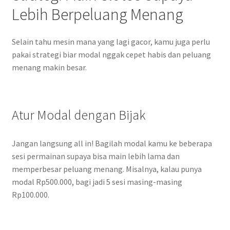
Lebih Berpeluang Menang
Selain tahu mesin mana yang lagi gacor, kamu juga perlu
pakai strategi biar modal nggak cepet habis dan peluang
menang makin besar.
Atur Modal dengan Bijak
Jangan langsung all in! Bagilah modal kamu ke beberapa
sesi permainan supaya bisa main lebih lama dan
memperbesar peluang menang. Misalnya, kalau punya
modal Rp500.000, bagi jadi 5 sesi masing-masing
Rp100.000.