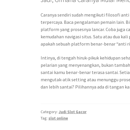
Caranya sendiri sudah mengikuti filosofi ant
terpercaya. Baca pengalaman pemain lain. 
platform yang prosesnya lancar. Coba juga c
kemudahan navigasi situs. Satu atau dua kal
apakah sebuah platform benar-benar “anti ribe
Intinya, di tengah hiruk-pikuk kehidupan seh
pelarian yang menyenangkan, bukan tamba
santai kamu benar-benar terasa santai. Seti
mengutak-atik setting atau menunggu proses 
dan lebih santai? Pilihannya ada di tangan k
Category:
Judi Slot Gacor
Tag:
slot online