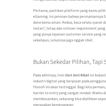
Pertama, pastikan platform yang kamu pilih 
eGaming. Ini jaminan bahwa permainannya f
dana kamu aman. Kedua, baca selalu syarat 
instan”, tetap ada rollover requirement yang
yang punya layanan customer service yang resp
sekalipun, solusinya juga nggak ribet.
Bukan Sekedar Pilihan, Tapi
Pada akhirnya, tren
Slot Anti Ribet
ini bukanl
industri digital yang berpusat pada penggu
filosofi ini akan tertinggal. Bagi kita pemai
barrier to entry yang sangat rendah. Waktu 
membosankan, sekarang bisa dialihkan sepen
merayakan kemenangan.