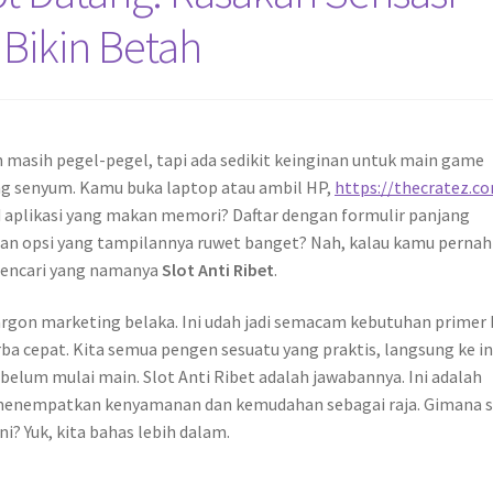
 Bikin Betah
n masih pegel-pegel, tapi ada sedikit keinginan untuk main game
ong senyum. Kamu buka laptop atau ambil HP,
https://thecratez.c
d aplikasi yang makan memori? Daftar dengan formulir panjang
usan opsi yang tampilannya ruwet banget? Nah, kalau kamu pernah
 mencari yang namanya
Slot Anti Ribet
.
jargon marketing belaka. Ini udah jadi semacam kebutuhan primer
ba cepat. Kita semua pengen sesuatu yang praktis, langsung ke in
ebelum mulai main. Slot Anti Ribet adalah jawabannya. Ini adalah
 menempatkan kenyamanan dan kemudahan sebagai raja. Gimana s
ni? Yuk, kita bahas lebih dalam.