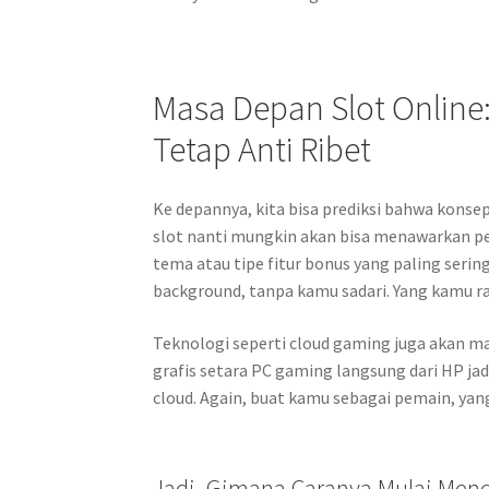
Masa Depan Slot Online:
Tetap Anti Ribet
Ke depannya, kita bisa prediksi bahwa konsep
slot nanti mungkin akan bisa menawarkan 
tema atau tipe fitur bonus yang paling sering
background, tanpa kamu sadari. Yang kamu ras
Teknologi seperti cloud gaming juga akan 
grafis setara PC gaming langsung dari HP ja
cloud. Again, buat kamu sebagai pemain, yang
Jadi, Gimana Caranya Mulai Menca