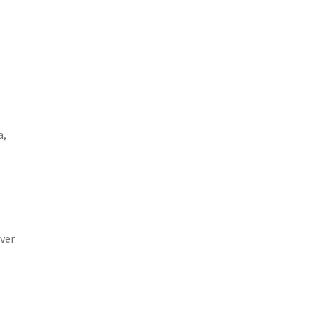
a,
rver