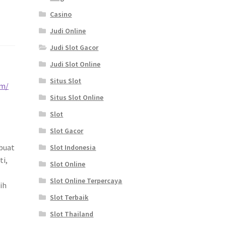
Casino
Judi Online
Judi Slot Gacor
Judi Slot Online
Situs Slot
om/
Situs Slot Online
Slot
Slot Gacor
 buat
Slot Indonesia
ti,
Slot Online
Slot Online Terpercaya
ih
Slot Terbaik
Slot Thailand