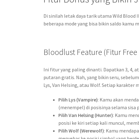
Di sinilah letak daya tarik utama Wild Blood
beberapa mode yang bisa bikin saldo kamu me
Bloodlust Feature (Fitur Free
Ini fitur yang paling dinanti. Dapatkan 3, 4,
putaran gratis. Nah, yang bikin seru, sebelum
Lys, Van Helsing, atau Wolf. Setiap karakte
Pilih Lys (Vampire)
: Kamu akan mend
(menempel) di posisinya selama sisa pu
Pilih Van Helsing (Hunter)
: Kamu men
posisi ke kiri setiap kali muncul, 
Pilih Wolf (Werewolf)
: Kamu mendap
menyebar ke posisi simbol yang berdek