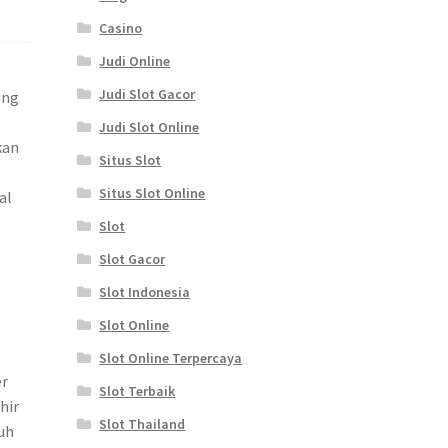
Casino
Judi Online
Judi Slot Gacor
ing
Judi Slot Online
kan
Situs Slot
Situs Slot Online
al
Slot
Slot Gacor
Slot Indonesia
Slot Online
Slot Online Terpercaya
er
Slot Terbaik
hir
Slot Thailand
nuh