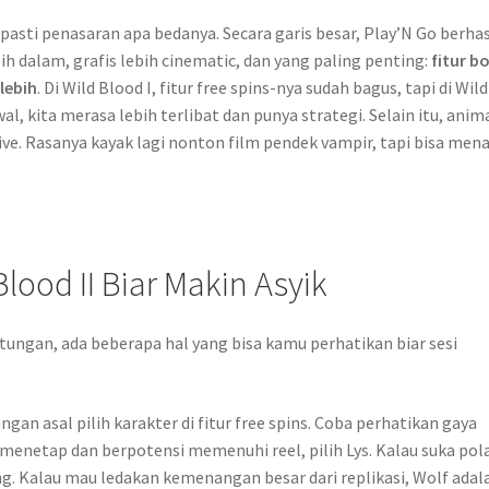
asti penasaran apa bedanya. Secara garis besar, Play’N Go berhas
h dalam, grafis lebih cinematic, dan yang paling penting:
fitur b
lebih
. Di Wild Blood I, fitur free spins-nya sudah bagus, tapi di Wild
al, kita merasa lebih terlibat dan punya strategi. Selain itu, anim
rsive. Rasanya kayak lagi nonton film pendek vampir, tapi bisa men
Blood II Biar Makin Asyik
ungan, ada beberapa hal yang bisa kamu perhatikan biar sesi
angan asal pilih karakter di fitur free spins. Coba perhatikan gaya
 menetap dan berpotensi memenuhi reel, pilih Lys. Kalau suka pol
ng. Kalau mau ledakan kemenangan besar dari replikasi, Wolf adal