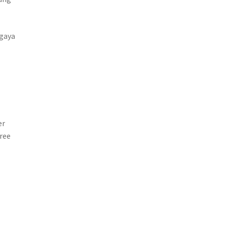
 gaya
er
ree