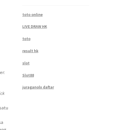
toto online
LIVE DRAW HK
toto
result hk
slot
er:
Slot88
juraganolx daftar
ick
satu
sa
yang