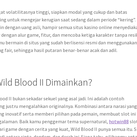
t volatilitasnya tinggi, siapkan modal yang cukup dan batas
ng untuk mengejar kerugian saat sedang dalam periode “kering”.
 dengan uang asli, hampir semua situs kasino online menyediak
r dengan alur game, fitur, dan mencoba ketiga karakter tanpa resi
u bermain di situs yang sudah berlisensi resmi dan menggunaka
air, sehingga hasil putaran benar-benar acak dan adil.
ild Blood II Dimainkan?
lood II bukan sekadar sekuel yang asal jadi. Ini adalah contoh
ng justru mengalahkan originalnya. Kombinasi antara narasi yan
ng inovatif serta memberi pilihan pada pemain, membuat slot ini
ngalaman. Baik kamu penggemar tema supernatural,
hotwin88
slo
ari game dengan cerita yang kuat, Wild Blood II punya semua itu. S
di antara cinta, dendam, dan darah ini. Siapa tahu, pilihanmu ant