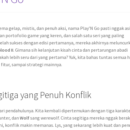
ma gelap, mistis, dan penuh aksi, nama Play’N Go pasti nggak as
gan portofolio game yang keren, dan salah satu seri yang paling
etelah sukses dengan edisi pertamanya, mereka akhirnya meluncur
lood II
. Gimana sih kelanjutan kisah cinta dan pertarungan abadi
akah lebih seru dari yang pertama? Yuk, kita bahas tuntas semua h
, fitur, sampai strategi mainnya.
gitiga yang Penuh Konflik
ari pendahulunya. Kita kembali dipertemukan dengan tiga karakt
unter, dan
Wolf
sang werewolf. Cinta segitiga mereka nggak berak
ini, konflik makin memanas. Lys, yang sekarang lebih kuat dan pe