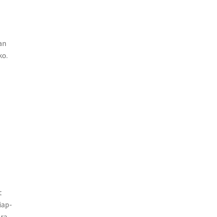
an
ko.
n
g
t
iap-
ara