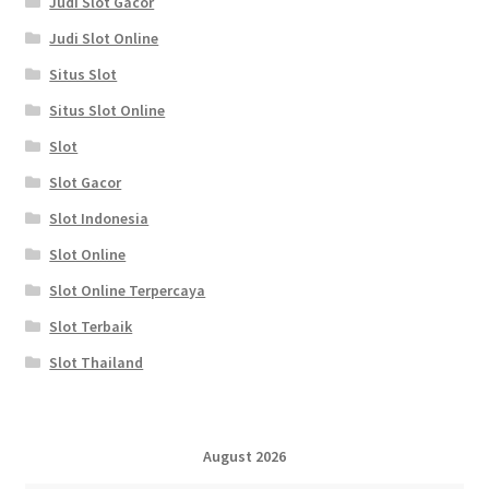
Judi Slot Gacor
Judi Slot Online
Situs Slot
Situs Slot Online
Slot
Slot Gacor
Slot Indonesia
Slot Online
Slot Online Terpercaya
Slot Terbaik
Slot Thailand
August 2026