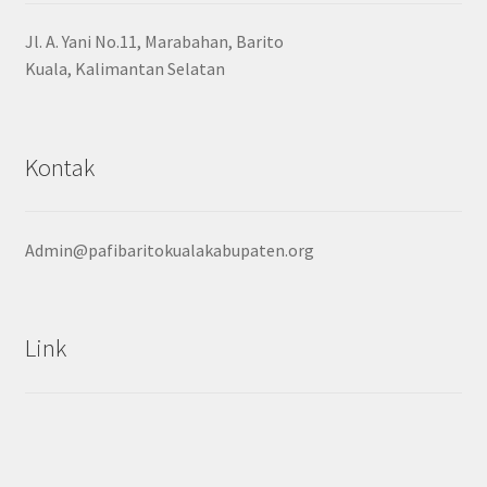
Jl. A. Yani No.11, Marabahan, Barito
Kuala, Kalimantan Selatan
Kontak
Admin@pafibaritokualakabupaten.org
Link