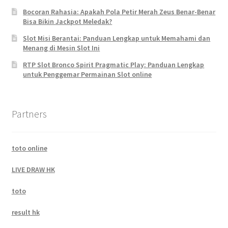
Bocoran Rahasia: Apakah Pola Petir Merah Zeus Benar-Benar
Bisa Bikin Jackpot Meledak?
Slot Misi Berantai: Panduan Lengkap untuk Memahami dan
Menang di Mesin Slot Ini
RTP Slot Bronco Spirit Pragmatic Play: Panduan Lengkap
untuk Penggemar Permainan Slot online
Partners
toto online
LIVE DRAW HK
toto
result hk