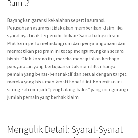
Rumit?
Bayangkan garansi kekalahan seperti asuransi.
Perusahaan asuransi tidak akan memberikan klaim jika
syaratnya tidak terpenuhi, bukan? Sama halnya di sini.
Platform perlu melindungi diri dari penyalahgunaan dan
memastikan program ini tetap menguntungkan secara
bisnis. Oleh karena itu, mereka menciptakan berbagai
persyaratan yang bertujuan untuk memfilter hanya
pemain yang benar-benar aktif dan sesuai dengan target
mereka yang bisa menikmati benefit ini. Kerumitan ini
sering kali menjadi “penghalang halus” yang mengurangi
jumlah pemain yang berhak klaim.
Mengulik Detail: Syarat-Syarat