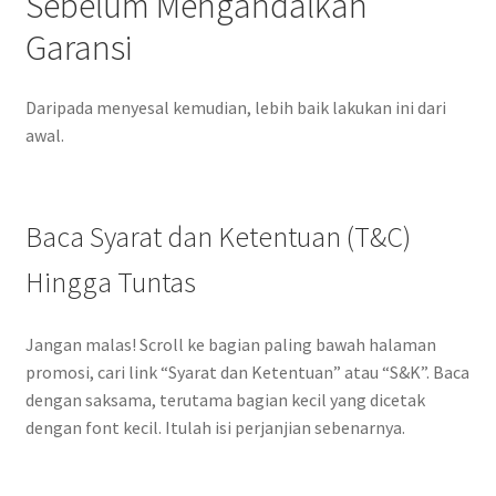
Sebelum Mengandalkan
Garansi
Daripada menyesal kemudian, lebih baik lakukan ini dari
awal.
Baca Syarat dan Ketentuan (T&C)
Hingga Tuntas
Jangan malas! Scroll ke bagian paling bawah halaman
promosi, cari link “Syarat dan Ketentuan” atau “S&K”. Baca
dengan saksama, terutama bagian kecil yang dicetak
dengan font kecil. Itulah isi perjanjian sebenarnya.