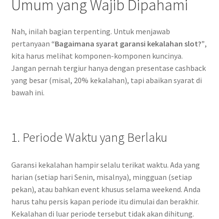
Umum yang Wajib Dipahami
Nah, inilah bagian terpenting. Untuk menjawab
pertanyaan
“Bagaimana syarat garansi kekalahan slot?”
,
kita harus melihat komponen-komponen kuncinya.
Jangan pernah tergiur hanya dengan presentase cashback
yang besar (misal, 20% kekalahan), tapi abaikan syarat di
bawah ini.
1. Periode Waktu yang Berlaku
Garansi kekalahan hampir selalu terikat waktu. Ada yang
harian (setiap hari Senin, misalnya), mingguan (setiap
pekan), atau bahkan event khusus selama weekend. Anda
harus tahu persis kapan periode itu dimulai dan berakhir.
Kekalahan di luar periode tersebut tidak akan dihitung.