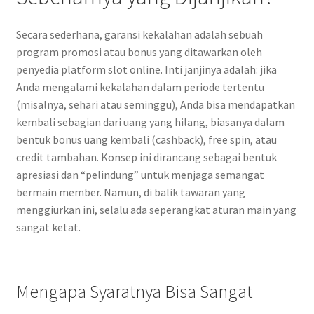
Secara sederhana, garansi kekalahan adalah sebuah
program promosi atau bonus yang ditawarkan oleh
penyedia platform slot online. Inti janjinya adalah: jika
Anda mengalami kekalahan dalam periode tertentu
(misalnya, sehari atau seminggu), Anda bisa mendapatkan
kembali sebagian dari uang yang hilang, biasanya dalam
bentuk bonus uang kembali (cashback), free spin, atau
credit tambahan. Konsep ini dirancang sebagai bentuk
apresiasi dan “pelindung” untuk menjaga semangat
bermain member. Namun, di balik tawaran yang
menggiurkan ini, selalu ada seperangkat aturan main yang
sangat ketat.
Mengapa Syaratnya Bisa Sangat