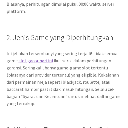
Biasanya, perhitungan dimulai pukul 00:00 waktu server
platform.
2. Jenis Game yang Diperhitungkan
Ini jebakan tersembunyi yang sering terjadi! Tidak semua
game
slot gacor hari ini
ikut serta dalam perhitungan
garansi. Seringkali, hanya game-game slot tertentu
(biasanya dari provider tertentu) yang eligible. Kekalahan
dari permainan meja seperti blackjack, roulette, atau
baccarat hampir pasti tidak masuk hitungan. Selalu cek
bagian “Syarat dan Ketentuan” untuk melihat daftar game
yang tercakup.