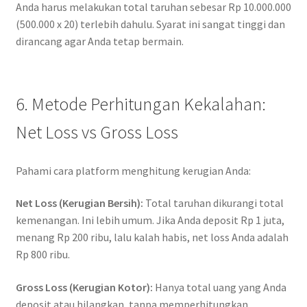
Anda harus melakukan total taruhan sebesar Rp 10.000.000
(500.000 x 20) terlebih dahulu. Syarat ini sangat tinggi dan
dirancang agar Anda tetap bermain.
6. Metode Perhitungan Kekalahan:
Net Loss vs Gross Loss
Pahami cara platform menghitung kerugian Anda:
Net Loss (Kerugian Bersih):
Total taruhan dikurangi total
kemenangan. Ini lebih umum. Jika Anda deposit Rp 1 juta,
menang Rp 200 ribu, lalu kalah habis, net loss Anda adalah
Rp 800 ribu.
Gross Loss (Kerugian Kotor):
Hanya total uang yang Anda
deposit atau hilangkan, tanpa memperhitungkan