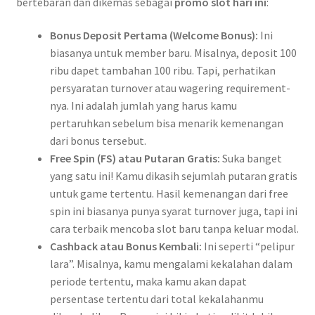
bertebaran dan dikemas sebagai
promo slot hari ini
:
Bonus Deposit Pertama (Welcome Bonus):
Ini
biasanya untuk member baru. Misalnya, deposit 100
ribu dapet tambahan 100 ribu. Tapi, perhatikan
persyaratan turnover atau wagering requirement-
nya. Ini adalah jumlah yang harus kamu
pertaruhkan sebelum bisa menarik kemenangan
dari bonus tersebut.
Free Spin (FS) atau Putaran Gratis:
Suka banget
yang satu ini! Kamu dikasih sejumlah putaran gratis
untuk game tertentu. Hasil kemenangan dari free
spin ini biasanya punya syarat turnover juga, tapi ini
cara terbaik mencoba slot baru tanpa keluar modal.
Cashback atau Bonus Kembali:
Ini seperti “pelipur
lara”. Misalnya, kamu mengalami kekalahan dalam
periode tertentu, maka kamu akan dapat
persentase tertentu dari total kekalahanmu