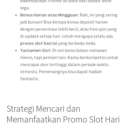
dikembalikan. Promo ini bikin hati sedikit lebih
lega.
Bonus Harian atau Mingguan:
Nah, ini yang sering
jadi buruan! Bisa berupa bonus deposit harian
dengan persentase lebih kecil, atau free spin yang
di-update setiap hari. Inilah mengapa selalu ada
promo slot hari ini
yang berbeda-beda.
Turnamen Slot:
Di sini kamu bukan melawan
mesin, tapi pemain lain. Kamu berkompetisi untuk
mencapai skor tertinggi dalam periode waktu
tertentu. Pemenangnya bisa dapat hadiah
fantastis.
Strategi Mencari dan
Memanfaatkan Promo Slot Hari