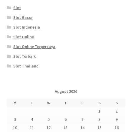
Slot
Slot Gacor
Slot Indonesia
Slot Online
Slot Online Terpercaya
Slot Terbaik
Slot Thailand
August 2026
M
T
W
T
F
S
S
1
2
3
4
5
6
7
8
9
10
11
12
13
14
15
16