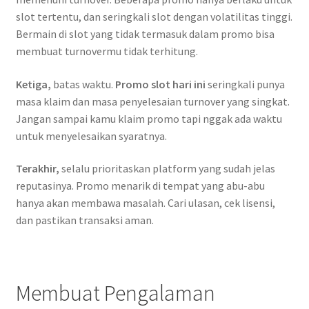
slot tertentu, dan seringkali slot dengan volatilitas tinggi.
Bermain di slot yang tidak termasuk dalam promo bisa
membuat turnovermu tidak terhitung.
Ketiga,
batas waktu.
Promo slot hari ini
seringkali punya
masa klaim dan masa penyelesaian turnover yang singkat.
Jangan sampai kamu klaim promo tapi nggak ada waktu
untuk menyelesaikan syaratnya.
Terakhir,
selalu prioritaskan platform yang sudah jelas
reputasinya. Promo menarik di tempat yang abu-abu
hanya akan membawa masalah. Cari ulasan, cek lisensi,
dan pastikan transaksi aman.
Membuat Pengalaman