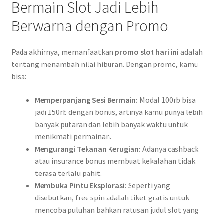
Bermain Slot Jadi Lebih
Berwarna dengan Promo
Pada akhirnya, memanfaatkan
promo slot hari ini
adalah
tentang menambah nilai hiburan. Dengan promo, kamu
bisa:
Memperpanjang Sesi Bermain:
Modal 100rb bisa
jadi 150rb dengan bonus, artinya kamu punya lebih
banyak putaran dan lebih banyak waktu untuk
menikmati permainan.
Mengurangi Tekanan Kerugian:
Adanya cashback
atau insurance bonus membuat kekalahan tidak
terasa terlalu pahit.
Membuka Pintu Eksplorasi:
Seperti yang
disebutkan, free spin adalah tiket gratis untuk
mencoba puluhan bahkan ratusan judul slot yang