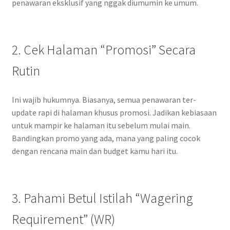
penawaran eksklusif yang nggak diumumin ke umum.
2. Cek Halaman “Promosi” Secara
Rutin
Ini wajib hukumnya. Biasanya, semua penawaran ter-
update rapi di halaman khusus promosi. Jadikan kebiasaan
untuk mampir ke halaman itu sebelum mulai main.
Bandingkan promo yang ada, mana yang paling cocok
dengan rencana main dan budget kamu hari itu.
3. Pahami Betul Istilah “Wagering
Requirement” (WR)