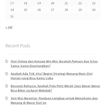
17
18
19
20
21
22
23
24
25
26
27
28
29
30
31
« Jul
Recent Posts
Slot Online dan Konsep Win Win: Bisakah Pemain dan Situs
Sama-Sama Diuntungkan?
Apakah Ada Trik Jitu? Begini Strategi Menang Main Slot
Harian yang Bisa Kamu Coba
Bocoran Rahasia: Apakah Pola Petir Merah Zeus Benar-Benar
Bisa Bikin Jackpot Meledak?
Slot Misi Berantai: Panduan Lengkap untuk Memahami dan
Menang di Mesin Slot Ini