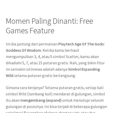
Momen Paling Dinanti: Free
Games Feature
Ini dia jantung dari permainan
Playtech Age Of The Gods:
Goddess Of Wisdom
. Ketika kamu berhasil
mengumpulkan 3, 4, atau 5 simbol Scatter, kamu akan
dihadiahi 5, 7, atau 15 putaran gratis. Nah, yang bikin fitur
ini semakin istimewa adalah adanya
Simbol Expanding
Wild
selama putaran gratis berlangsung.
Gimana cara kerjanya? Selama putaran gratis, setiap kali
simbol Wild (lambang kuil) mendarat di gulungan, simbol
itu akan
mengembang (expand)
untuk menutupi seluruh
gulungan di posisinya. Ini bisa terjadi di beberapa gulungan
sekaligus! Bayangkan efeknya: dengan satu atau dua