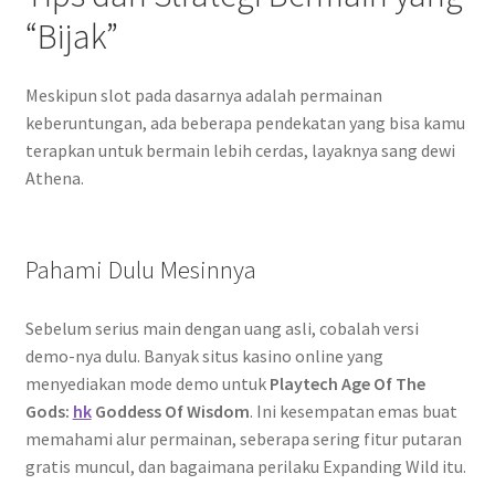
“Bijak”
Meskipun slot pada dasarnya adalah permainan
keberuntungan, ada beberapa pendekatan yang bisa kamu
terapkan untuk bermain lebih cerdas, layaknya sang dewi
Athena.
Pahami Dulu Mesinnya
Sebelum serius main dengan uang asli, cobalah versi
demo-nya dulu. Banyak situs kasino online yang
menyediakan mode demo untuk
Playtech Age Of The
Gods:
hk
Goddess Of Wisdom
. Ini kesempatan emas buat
memahami alur permainan, seberapa sering fitur putaran
gratis muncul, dan bagaimana perilaku Expanding Wild itu.