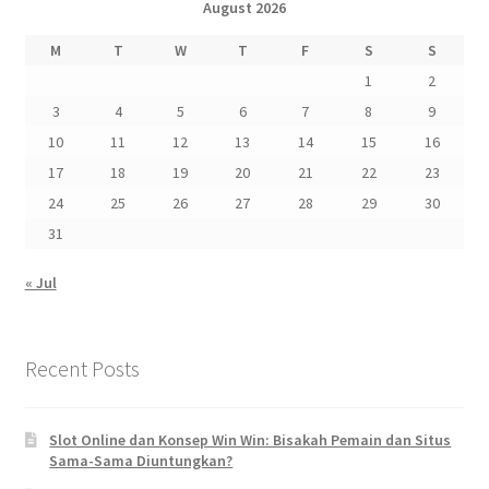
August 2026
M
T
W
T
F
S
S
1
2
3
4
5
6
7
8
9
10
11
12
13
14
15
16
17
18
19
20
21
22
23
24
25
26
27
28
29
30
31
« Jul
Recent Posts
Slot Online dan Konsep Win Win: Bisakah Pemain dan Situs
Sama-Sama Diuntungkan?