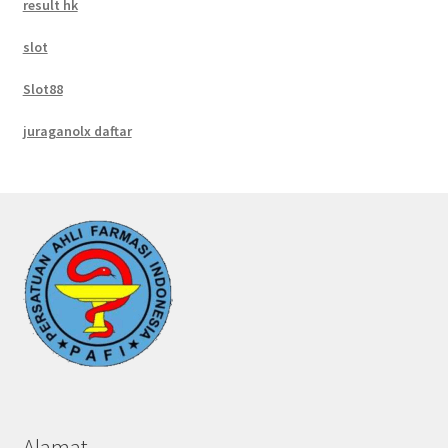
result hk
slot
Slot88
juraganolx daftar
Alamat