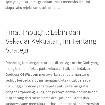
spin yang bisa kamu gunakan untuk mencoba slot ini,
siapa tahu rejeki kamu ada di sana.
Final Thought: Lebih dari
Sekadar Kekuatan, Ini Tentang
Strategi
Dibandingkan dengan slot lain di seri Age of the Gods yang
mungkin lebih fokus pada kekuatan fisik dan ledakan,
Goddess Of Wisdom
menawarkan pengalaman yang
sedikit berbeda. Slot ini mengajak kita untuk bersabar,
menunggu momen yang tepat (yaitu putaran gratis
dengan Expanding Wild), dan percaya bahwa hadiah besar
bisa datang dari mekanisme acak jackpot. Grafis dan
suaranya yang memukau berhasil menciptakan immersion