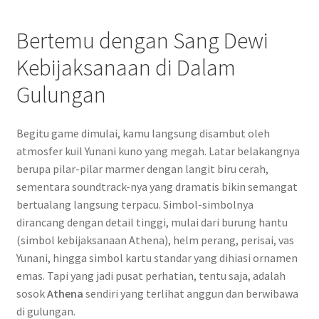
Bertemu dengan Sang Dewi
Kebijaksanaan di Dalam
Gulungan
Begitu game dimulai, kamu langsung disambut oleh
atmosfer kuil Yunani kuno yang megah. Latar belakangnya
berupa pilar-pilar marmer dengan langit biru cerah,
sementara soundtrack-nya yang dramatis bikin semangat
bertualang langsung terpacu. Simbol-simbolnya
dirancang dengan detail tinggi, mulai dari burung hantu
(simbol kebijaksanaan Athena), helm perang, perisai, vas
Yunani, hingga simbol kartu standar yang dihiasi ornamen
emas. Tapi yang jadi pusat perhatian, tentu saja, adalah
sosok
Athena
sendiri yang terlihat anggun dan berwibawa
di gulungan.