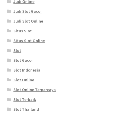
Judi Online
Judi Slot Gacor
Judi Slot Online
Situs Slot
Situs Slot Online
Slot
Slot Gacor
Slot Indonesia
Slot Online
Slot Online Terpercaya
Slot Terbaik
Slot Thailand