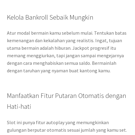
Kelola Bankroll Sebaik Mungkin
Atur modal bermain kamu sebelum mulai. Tentukan batas
kemenangan dan kekalahan yang realistis. Ingat, tujuan
utama bermain adalah hiburan. Jackpot progresif itu
memang menggiurkan, tapi jangan sampai mengejarnya
dengan cara menghabiskan semua saldo. Bermainlah
dengan taruhan yang nyaman buat kantong kamu.
Manfaatkan Fitur Putaran Otomatis dengan
Hati-hati
Slot ini punya fitur autoplay yang memungkinkan
gulungan berputar otomatis sesuai jumlah yang kamu set.