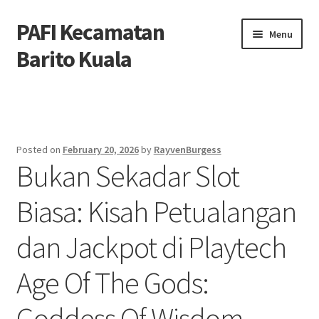
PAFI Kecamatan
Skip
Skip
Menu
to
to
Barito Kuala
navigation
content
Home
Hubungi Kami
Posted on
February 20, 2026
by
RayvenBurgess
Bukan Sekadar Slot
Privacy Policy
Biasa: Kisah Petualangan
Tentang Kami
dan Jackpot di Playtech
Age Of The Gods:
Goddess Of Wisdom