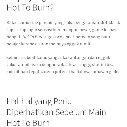
Hot To Burn?
Kalau kamu tipe pemain yang suka pengalaman slot klasik
tapi tetap ingin sensasi kemenangan besar, game ini pas
banget.
Hot To Burn
juga cocok buat pemain yang baru
belajar karena aturan mainnya nggak rumit.
Selain itu, buat kamu yang suka tantangan dan nggak
takut ambil risiko dengan volatilitas tinggi, slot ini bisa
jadi pilihan tepat karena potensi hadiahnya lumayan gede.
Hal-hal yang Perlu
Diperhatikan Sebelum Main
Hot To Burn