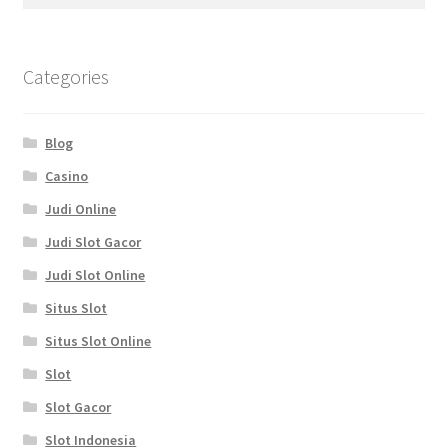
for:
Categories
Blog
Casino
Judi Online
Judi Slot Gacor
Judi Slot Online
Situs Slot
Situs Slot Online
Slot
Slot Gacor
Slot Indonesia