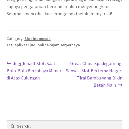
supaya pengalaman bermain makin menyenangkan.
Selamat mencoba dan semoga hoki selalu menyertai!
Category:
Slot Indonesia
Tag:
aplikasi judi online24jam terpercaya
Post
Previous
Next
Jugglenaut Slot: Saat
Great China Spadegaming:
post:
post:
Bola-Bola Bercahaya Menari
Sensasi Slot Bertema Negeri
navigation
di Atas Gulungan
Tirai Bambu yang Bikin
Betah Main
Search