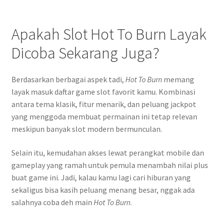
Apakah Slot Hot To Burn Layak
Dicoba Sekarang Juga?
Berdasarkan berbagai aspek tadi,
Hot To Burn
memang
layak masuk daftar game slot favorit kamu. Kombinasi
antara tema klasik, fitur menarik, dan peluang jackpot
yang menggoda membuat permainan ini tetap relevan
meskipun banyak slot modern bermunculan.
Selain itu, kemudahan akses lewat perangkat mobile dan
gameplay yang ramah untuk pemula menambah nilai plus
buat game ini. Jadi, kalau kamu lagi cari hiburan yang
sekaligus bisa kasih peluang menang besar, nggak ada
salahnya coba deh main
Hot To Burn
.