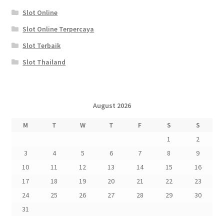
Slot Online
Slot Online Terpercaya
Slot Terbaik
Slot Thailand
August 2026
M
T
W
T
F
S
S
1
2
3
4
5
6
7
8
9
10
11
12
13
14
15
16
17
18
19
20
21
22
23
24
25
26
27
28
29
30
31