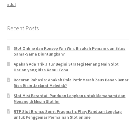
« Jul
Recent Posts
Slot Online dan Konsep Win Win: Bisakah Pemain dan Situs
Sama-Sama Diuntungkan?
Apakah Ada Trik Jitu? Begini Strategi Menang Main Slot
Harian yang Bisa Kamu Coba
Bocoran Rahasia: Apakah Pola Petir Merah Zeus Benar-Benar
Bisa Bikin Jackpot Meledak?
Slot Misi Berantai: Panduan Lengkap untuk Memahami dan
Menang di Mesin Slot Ini
RTP Slot Bronco Spirit Pragmatic Play: Panduan Lengkap
untuk Penggemar Permainan Slot online