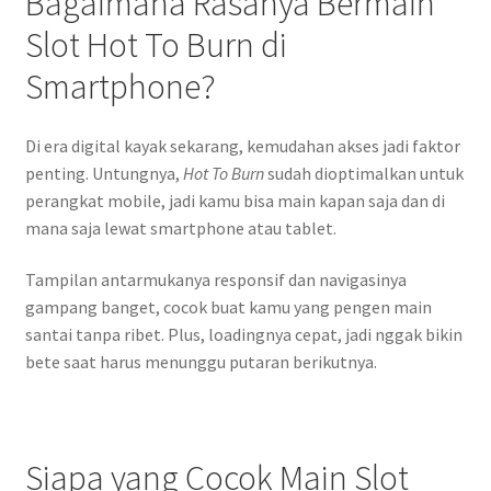
Bagaimana Rasanya Bermain
Slot Hot To Burn di
Smartphone?
Di era digital kayak sekarang, kemudahan akses jadi faktor
penting. Untungnya,
Hot To Burn
sudah dioptimalkan untuk
perangkat mobile, jadi kamu bisa main kapan saja dan di
mana saja lewat smartphone atau tablet.
Tampilan antarmukanya responsif dan navigasinya
gampang banget, cocok buat kamu yang pengen main
santai tanpa ribet. Plus, loadingnya cepat, jadi nggak bikin
bete saat harus menunggu putaran berikutnya.
Siapa yang Cocok Main Slot