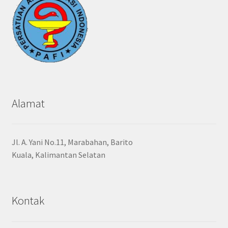
Alamat
Jl. A. Yani No.11, Marabahan, Barito
Kuala, Kalimantan Selatan
Kontak