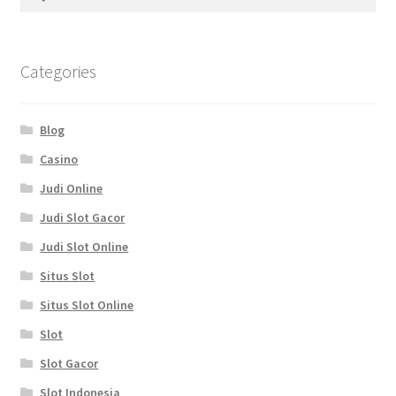
for:
Categories
Blog
Casino
Judi Online
Judi Slot Gacor
Judi Slot Online
Situs Slot
Situs Slot Online
Slot
Slot Gacor
Slot Indonesia