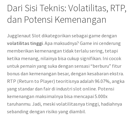
Dari Sisi Teknis: Volatilitas, RTP,
dan Potensi Kemenangan
Jugglenaut Slot dikategorikan sebagai game dengan
volatilitas tinggi
. Apa maksudnya? Game ini cenderung
memberikan kemenangan tidak terlalu sering, tetapi
ketika menang, nilainya bisa cukup signifikan. Ini cocok
untuk pemain yang suka dengan sensasi “berburu” fitur
bonus dan kemenangan besar, dengan kesabaran ekstra.
RTP (Return to Player) teoritisnya adalah 96.07%, angka
yang standar dan fair di industri slot online. Potensi
kemenangan maksimalnya bisa mencapai 5.000x
taruhanmu. Jadi, meski volatilitasnya tinggi, hadiahnya
sebanding dengan risiko yang diambil.