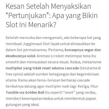
Kesan Setelah Menyaksikan
“Pertunjukan”: Apa yang Bikin
Slot Ini Menarik?
Setelah mencoba dan mengamati, ada beberapa hal yang
membuat Jugglenaut Slot layak untuk dimasukkan ke
dalam list permainanmu. Pertama,
konsepnya segar dan
eksekusinya solid
. Animasi si robot melempar bola itu
smooth dan memuaskan secara visual. Kedua, mekanisme
multiplier yang tidak reset selama cascade
(terutama di
free spins) adalah sumber ketegangan dan kegembiraan
utama. Kamu akan terus-terusan berharap cascade
berikutnya datang agar multipler naik lagi. Ketiga, fitur
Tumble via Golden Ball
itu seperti “reset” yang cerdas,
memberi kesempatan kedua untuk membentuk papan
gulungan yang ideal.