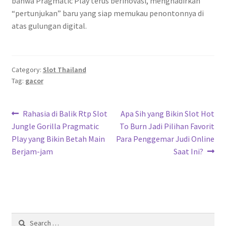
bahwa Pragmatic Play terus berinovasi, menghadirkan
“pertunjukan” baru yang siap memukau penontonnya di
atas gulungan digital.
Category:
Slot Thailand
Tag:
gacor
Post
Previous
Next
Rahasia di Balik Rtp Slot
Apa Sih yang Bikin Slot Hot
post:
post:
Jungle Gorilla Pragmatic
To Burn Jadi Pilihan Favorit
navigation
Play yang Bikin Betah Main
Para Penggemar Judi Online
Berjam-jam
Saat Ini?
Search