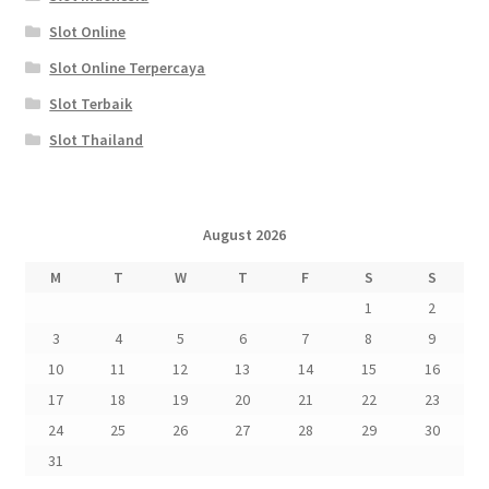
Slot Online
Slot Online Terpercaya
Slot Terbaik
Slot Thailand
August 2026
M
T
W
T
F
S
S
1
2
3
4
5
6
7
8
9
10
11
12
13
14
15
16
17
18
19
20
21
22
23
24
25
26
27
28
29
30
31