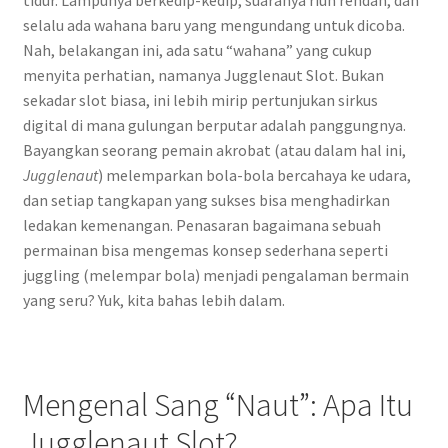
tidur. Lampunya berkedip-kedip, suaranya riuh rendah, dan
selalu ada wahana baru yang mengundang untuk dicoba.
Nah, belakangan ini, ada satu “wahana” yang cukup
menyita perhatian, namanya Jugglenaut Slot. Bukan
sekadar slot biasa, ini lebih mirip pertunjukan sirkus
digital di mana gulungan berputar adalah panggungnya.
Bayangkan seorang pemain akrobat (atau dalam hal ini,
Jugglenaut
) melemparkan bola-bola bercahaya ke udara,
dan setiap tangkapan yang sukses bisa menghadirkan
ledakan kemenangan. Penasaran bagaimana sebuah
permainan bisa mengemas konsep sederhana seperti
juggling (melempar bola) menjadi pengalaman bermain
yang seru? Yuk, kita bahas lebih dalam.
Mengenal Sang “Naut”: Apa Itu
Jugglenaut Slot?