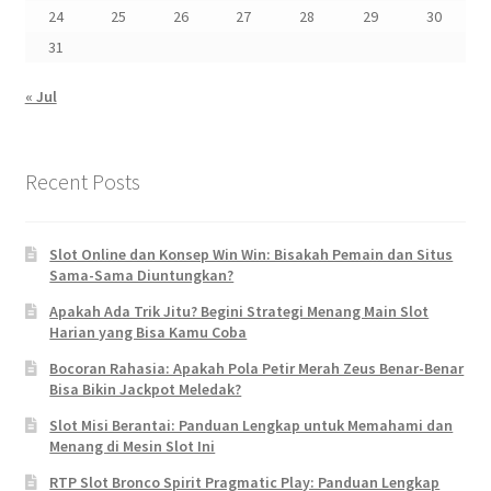
24
25
26
27
28
29
30
31
« Jul
Recent Posts
Slot Online dan Konsep Win Win: Bisakah Pemain dan Situs
Sama-Sama Diuntungkan?
Apakah Ada Trik Jitu? Begini Strategi Menang Main Slot
Harian yang Bisa Kamu Coba
Bocoran Rahasia: Apakah Pola Petir Merah Zeus Benar-Benar
Bisa Bikin Jackpot Meledak?
Slot Misi Berantai: Panduan Lengkap untuk Memahami dan
Menang di Mesin Slot Ini
RTP Slot Bronco Spirit Pragmatic Play: Panduan Lengkap