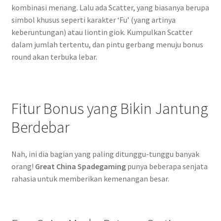
kombinasi menang. Lalu ada Scatter, yang biasanya berupa
simbol khusus seperti karakter ‘Fu’ (yang artinya
keberuntungan) atau liontin giok. Kumpulkan Scatter
dalam jumlah tertentu, dan pintu gerbang menuju bonus
round akan terbuka lebar.
Fitur Bonus yang Bikin Jantung
Berdebar
Nah, ini dia bagian yang paling ditunggu-tunggu banyak
orang!
Great China Spadegaming
punya beberapa senjata
rahasia untuk memberikan kemenangan besar.