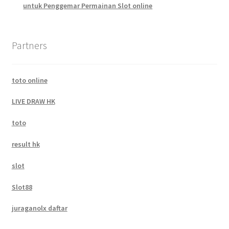
untuk Penggemar Permainan Slot online
Partners
toto online
LIVE DRAW HK
toto
result hk
slot
Slot88
juraganolx daftar