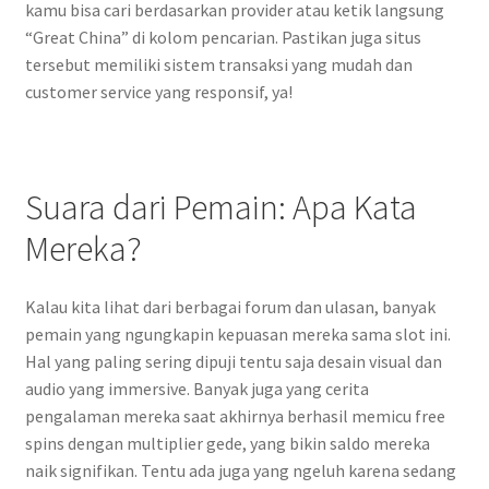
kamu bisa cari berdasarkan provider atau ketik langsung
“Great China” di kolom pencarian. Pastikan juga situs
tersebut memiliki sistem transaksi yang mudah dan
customer service yang responsif, ya!
Suara dari Pemain: Apa Kata
Mereka?
Kalau kita lihat dari berbagai forum dan ulasan, banyak
pemain yang ngungkapin kepuasan mereka sama slot ini.
Hal yang paling sering dipuji tentu saja desain visual dan
audio yang immersive. Banyak juga yang cerita
pengalaman mereka saat akhirnya berhasil memicu free
spins dengan multiplier gede, yang bikin saldo mereka
naik signifikan. Tentu ada juga yang ngeluh karena sedang