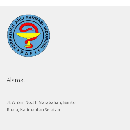
Alamat
Jl. A. Yani No.11, Marabahan, Barito
Kuala, Kalimantan Selatan