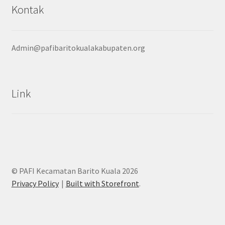
Kontak
Admin@pafibaritokualakabupaten.org
Link
© PAFI Kecamatan Barito Kuala 2026
Privacy Policy
Built with Storefront
.