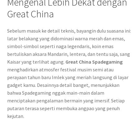
Mengenal Lebih Dekat dengan
Great China
Sebelum masuk ke detail teknis, bayangin dulu suasana ini:
latar belakang yang didominasi warna merah dan emas,
simbol-simbol seperti naga legendaris, koin emas
bertuliskan aksara Mandarin, lentera, dan tentu saja, sang
Kaisar yang terlihat agung.
Great China Spadegaming
menghadirkan atmosfer festival musim semi atau
perayaan tahun baru Imlek yang meriah langsung di layar
gadget kamu. Desainnya detail banget, menunjukkan
bahwa Spadegaming nggak main-main dalam
menciptakan pengalaman bermain yang imersif. Setiap
putaran terasa seperti membuka angpao yang penuh
kejutan.