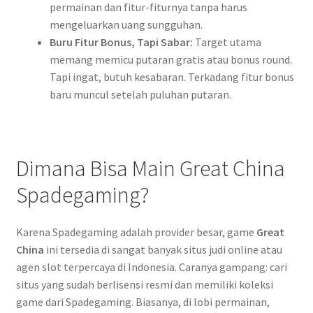
permainan dan fitur-fiturnya tanpa harus
mengeluarkan uang sungguhan.
Buru Fitur Bonus, Tapi Sabar:
Target utama
memang memicu putaran gratis atau bonus round.
Tapi ingat, butuh kesabaran. Terkadang fitur bonus
baru muncul setelah puluhan putaran.
Dimana Bisa Main Great China
Spadegaming?
Karena Spadegaming adalah provider besar, game
Great
China
ini tersedia di sangat banyak situs judi online atau
agen slot terpercaya di Indonesia. Caranya gampang: cari
situs yang sudah berlisensi resmi dan memiliki koleksi
game dari Spadegaming. Biasanya, di lobi permainan,