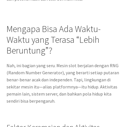
Mengapa Bisa Ada Waktu-
Waktu yang Terasa “Lebih
Beruntung”?
Nah, ini bagian yang seru. Mesin slot berjalan dengan RNG
(Random Number Generator), yang berarti setiap putaran
benar-benar acak dan independen. Tapi, lingkungan di
sekitar mesin itu—alias platformnya—itu hidup. Aktivitas
pemain lain, sistem server, dan bahkan pola hidup kita
sendiri bisa berpengaruh.