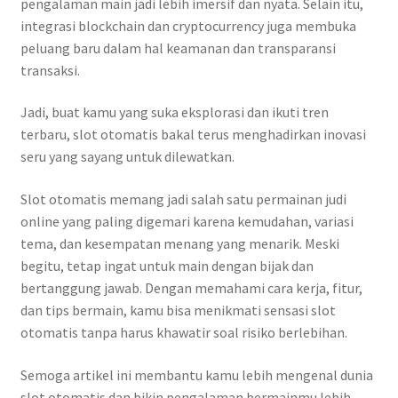
pengalaman main jadi lebih imersif dan nyata. Selain itu,
integrasi blockchain dan cryptocurrency juga membuka
peluang baru dalam hal keamanan dan transparansi
transaksi.
Jadi, buat kamu yang suka eksplorasi dan ikuti tren
terbaru, slot otomatis bakal terus menghadirkan inovasi
seru yang sayang untuk dilewatkan.
Slot otomatis memang jadi salah satu permainan judi
online yang paling digemari karena kemudahan, variasi
tema, dan kesempatan menang yang menarik. Meski
begitu, tetap ingat untuk main dengan bijak dan
bertanggung jawab. Dengan memahami cara kerja, fitur,
dan tips bermain, kamu bisa menikmati sensasi slot
otomatis tanpa harus khawatir soal risiko berlebihan.
Semoga artikel ini membantu kamu lebih mengenal dunia
slot otomatis dan bikin pengalaman bermainmu lebih