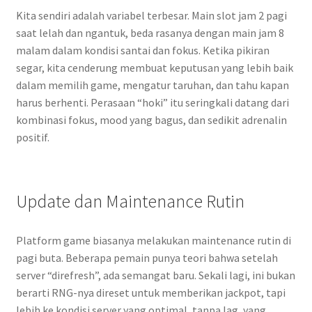
Kita sendiri adalah variabel terbesar. Main slot jam 2 pagi
saat lelah dan ngantuk, beda rasanya dengan main jam 8
malam dalam kondisi santai dan fokus. Ketika pikiran
segar, kita cenderung membuat keputusan yang lebih baik
dalam memilih game, mengatur taruhan, dan tahu kapan
harus berhenti. Perasaan “hoki” itu seringkali datang dari
kombinasi fokus, mood yang bagus, dan sedikit adrenalin
positif.
Update dan Maintenance Rutin
Platform game biasanya melakukan maintenance rutin di
pagi buta. Beberapa pemain punya teori bahwa setelah
server “direfresh”, ada semangat baru. Sekali lagi, ini bukan
berarti RNG-nya direset untuk memberikan jackpot, tapi
lebih ke kondisi server yang optimal, tanpa lag, yang