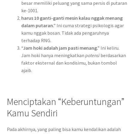
besar memiliki peluang yang sama persis di putaran
ke-1001.
harus 10 ganti-ganti mesin kalau nggak menang
dalam putaran.”
Ini cuma strategi psikologis agar
kamu nggak bosan. Tidak ada pengaruhnya
terhadap RNG.
“Jam hoki adalah jam pasti menang.”
Ini keliru.
Jam hoki hanya meningkatkan
potensi
berdasarkan
faktor eksternal dan kondisimu, bukan tombol
ajaib.
Menciptakan “Keberuntungan”
Kamu Sendiri
Pada akhirnya, yang paling bisa kamu kendalikan adalah