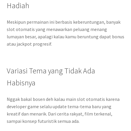
Hadiah
Meskipun permainan ini berbasis keberuntungan, banyak
slot otomatis yang menawarkan peluang menang
lumayan besar, apalagi kalau kamu beruntung dapat bonus
atau jackpot progresif.
Variasi Tema yang Tidak Ada
Habisnya
Nggak bakal bosen deh kalau main slot otomatis karena
developer game selalu update tema-tema baru yang
kreatif dan menarik. Dari cerita rakyat, film terkenal,
sampai konsep futuristik semua ada.