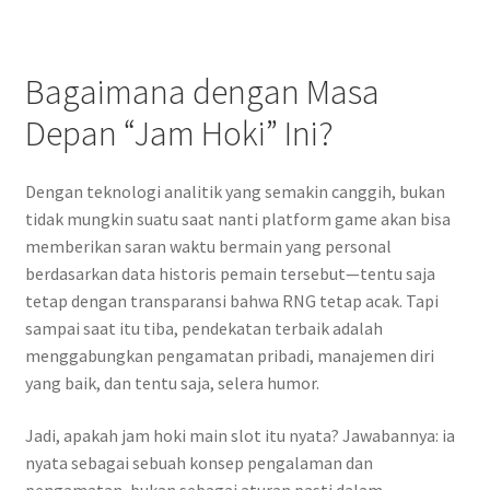
Bagaimana dengan Masa
Depan “Jam Hoki” Ini?
Dengan teknologi analitik yang semakin canggih, bukan
tidak mungkin suatu saat nanti platform game akan bisa
memberikan saran waktu bermain yang personal
berdasarkan data historis pemain tersebut—tentu saja
tetap dengan transparansi bahwa RNG tetap acak. Tapi
sampai saat itu tiba, pendekatan terbaik adalah
menggabungkan pengamatan pribadi, manajemen diri
yang baik, dan tentu saja, selera humor.
Jadi, apakah jam hoki main slot itu nyata? Jawabannya: ia
nyata sebagai sebuah konsep pengalaman dan