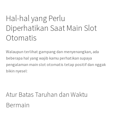
Hal-hal yang Perlu
Diperhatikan Saat Main Slot
Otomatis
Walaupun terlihat gampang dan menyenangkan, ada
beberapa hal yang wajib kamu perhatikan supaya
pengalaman main slot otomatis tetap positif dan nggak
bikin nyesel:
Atur Batas Taruhan dan Waktu
Bermain