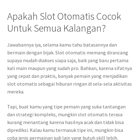
Apakah Slot Otomatis Cocok
Untuk Semua Kalangan?
Jawabannya iya, selama kamu tahu batasannya dan
bermain dengan bijak. Slot otomatis memang dirancang
supaya mudah diakses siapa saja, baik yang baru pertama
kali main maupun yang sudah pro. Bahkan, karena sifatnya
yang cepat dan praktis, banyak pemain yang menjadikan
slot otomatis sebagai hiburan ringan di sela-sela aktivitas
mereka.
Tapi, buat kamu yang tipe pemain yang suka tantangan
dan strategi kompleks, mungkin slot otomatis terasa
kurang menantang karena hasilnya acak dan tidak bisa
diprediksi. Kalau kamu termasuk tipe ini, mungkin bisa
coba jenis permainan judi lain yang butuh skill lebih.