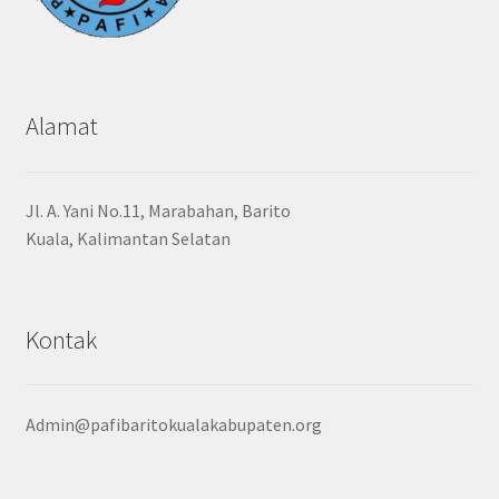
Alamat
Jl. A. Yani No.11, Marabahan, Barito
Kuala, Kalimantan Selatan
Kontak
Admin@pafibaritokualakabupaten.org