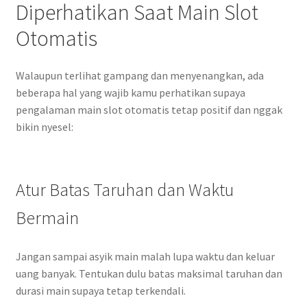
Diperhatikan Saat Main Slot
Otomatis
Walaupun terlihat gampang dan menyenangkan, ada
beberapa hal yang wajib kamu perhatikan supaya
pengalaman main slot otomatis tetap positif dan nggak
bikin nyesel:
Atur Batas Taruhan dan Waktu
Bermain
Jangan sampai asyik main malah lupa waktu dan keluar
uang banyak. Tentukan dulu batas maksimal taruhan dan
durasi main supaya tetap terkendali.