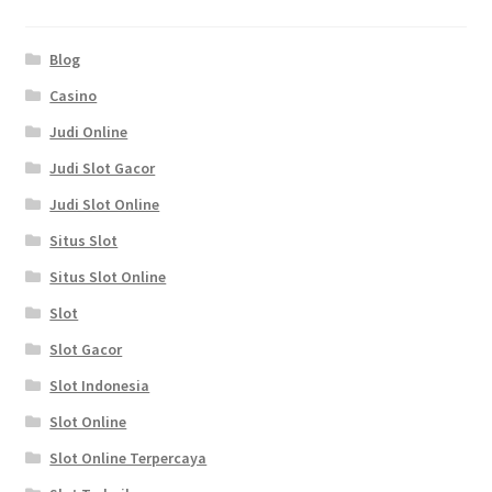
Blog
Casino
Judi Online
Judi Slot Gacor
Judi Slot Online
Situs Slot
Situs Slot Online
Slot
Slot Gacor
Slot Indonesia
Slot Online
Slot Online Terpercaya