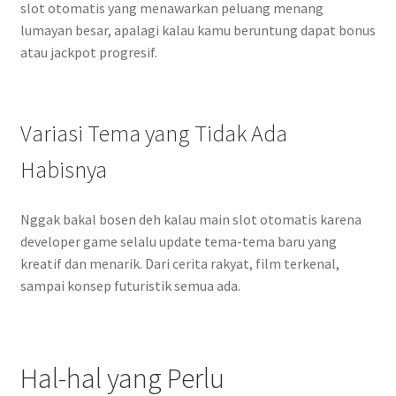
slot otomatis yang menawarkan peluang menang
lumayan besar, apalagi kalau kamu beruntung dapat bonus
atau jackpot progresif.
Variasi Tema yang Tidak Ada
Habisnya
Nggak bakal bosen deh kalau main slot otomatis karena
developer game selalu update tema-tema baru yang
kreatif dan menarik. Dari cerita rakyat, film terkenal,
sampai konsep futuristik semua ada.
Hal-hal yang Perlu