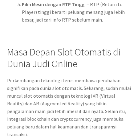
Pilih Mesin dengan RTP Tinggi
– RTP (Return to
Player) tinggi berarti peluang menang juga lebih
besar, jadi cari info RTP sebelum main.
Masa Depan Slot Otomatis di
Dunia Judi Online
Perkembangan teknologi terus membawa perubahan
signifikan pada dunia slot otomatis. Sekarang, sudah mulai
muncul slot otomatis dengan teknologi VR (Virtual
Reality) dan AR (Augmented Reality) yang bikin
pengalaman main jadi lebih imersif dan nyata. Selain itu,
integrasi blockchain dan cryptocurrency juga membuka
peluang baru dalam hal keamanan dan transparansi
transaksi.