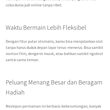
coba dunia judi online tanpa ribet.
Waktu Bermain Lebih Fleksibel
Dengan fitur putar otomatis, kamu bisa menjalankan slot
tanpa harus duduk depan layar terus-menerus. Bisa sambil
nonton film, dengerin musik, atau bahkan sambil ngobrol
santai sama teman.
Peluang Menang Besar dan Beragam
Hadiah
Meskipun permainan ini berbasis keberuntungan, banyak