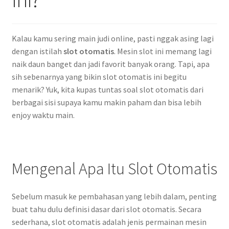
Kalau kamu sering main judi online, pasti nggak asing lagi
dengan istilah
slot otomatis
. Mesin slot ini memang lagi
naik daun banget dan jadi favorit banyak orang. Tapi, apa
sih sebenarnya yang bikin slot otomatis ini begitu
menarik? Yuk, kita kupas tuntas soal slot otomatis dari
berbagai sisi supaya kamu makin paham dan bisa lebih
enjoy waktu main.
Mengenal Apa Itu Slot Otomatis
Sebelum masuk ke pembahasan yang lebih dalam, penting
buat tahu dulu definisi dasar dari slot otomatis. Secara
sederhana, slot otomatis adalah jenis permainan mesin