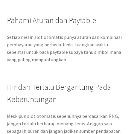
Pahami Aturan dan Paytable
Setiap mesin slot otomatis punya aturan dan kombinasi
pembayaran yang berbeda-beda. Luangkan waktu
sebentar untuk baca paytable supaya tahu simbol mana
yang paling menguntungkan.
Hindari Terlalu Bergantung Pada
Keberuntungan
Meskipun slot otomatis sepenuhnya berdasarkan RNG,
jangan terlalu berharap menang terus. Anggap saja
sebagai hiburan dan jangan jadikan sumber pendapatan