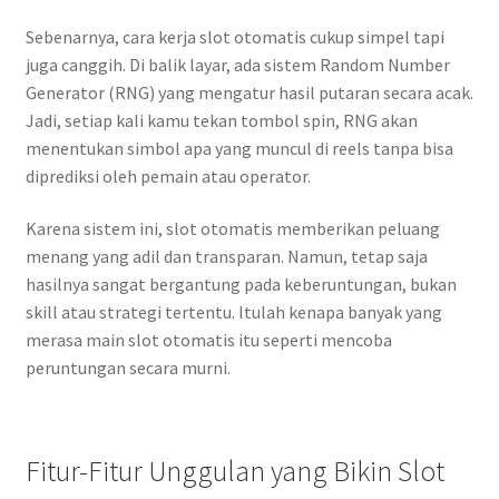
Sebenarnya, cara kerja slot otomatis cukup simpel tapi
juga canggih. Di balik layar, ada sistem Random Number
Generator (RNG) yang mengatur hasil putaran secara acak.
Jadi, setiap kali kamu tekan tombol spin, RNG akan
menentukan simbol apa yang muncul di reels tanpa bisa
diprediksi oleh pemain atau operator.
Karena sistem ini, slot otomatis memberikan peluang
menang yang adil dan transparan. Namun, tetap saja
hasilnya sangat bergantung pada keberuntungan, bukan
skill atau strategi tertentu. Itulah kenapa banyak yang
merasa main slot otomatis itu seperti mencoba
peruntungan secara murni.
Fitur-Fitur Unggulan yang Bikin Slot