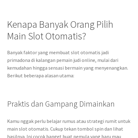
Kenapa Banyak Orang Pilih
Main Slot Otomatis?
Banyak faktor yang membuat slot otomatis jadi
primadona di kalangan pemain judi online, mulai dari
kemudahan hingga sensasi bermain yang menyenangkan.
Berikut beberapa alasan utama:
Praktis dan Gampang Dimainkan
Kamu nggak perlu belajar rumus atau strategi rumit untuk
main slot otomatis. Cukup tekan tombol spin dan lihat
hasilnya. Ini cocok banget buat pemula yang baru mau