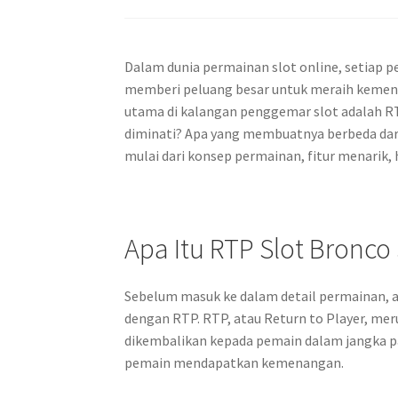
Dalam dunia permainan slot online, setiap 
memberi peluang besar untuk meraih kemenan
utama di kalangan penggemar slot adalah RT
diminati? Apa yang membuatnya berbeda dari s
mulai dari konsep permainan, fitur menarik, 
Apa Itu RTP Slot Bronco 
Sebelum masuk ke dalam detail permainan, a
dengan RTP. RTP, atau Return to Player, mer
dikembalikan kepada pemain dalam jangka pa
pemain mendapatkan kemenangan.