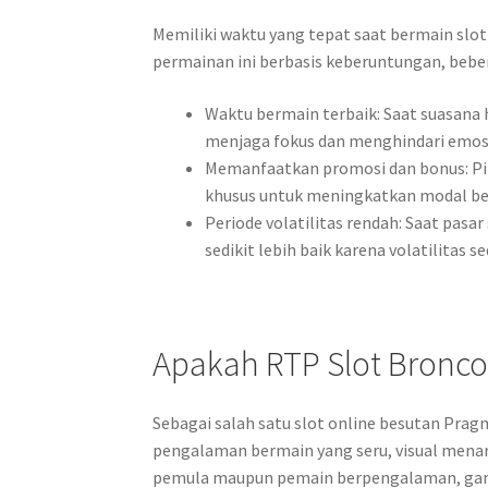
Memiliki waktu yang tepat saat bermain slo
permainan ini berbasis keberuntungan, beb
Waktu bermain terbaik: Saat suasana
menjaga fokus dan menghindari emosi 
Memanfaatkan promosi dan bonus: Pi
khusus untuk meningkatkan modal be
Periode volatilitas rendah: Saat pasa
sedikit lebih baik karena volatilitas s
Apakah RTP Slot Bronco 
Sebagai salah satu slot online besutan Prag
pengalaman bermain yang seru, visual menar
pemula maupun pemain berpengalaman, gam