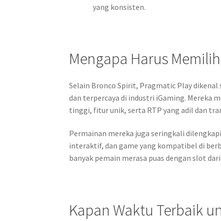
yang konsisten.
Mengapa Harus Memilih 
Selain Bronco Spirit, Pragmatic Play dikenal
dan terpercaya di industri iGaming. Mereka 
tinggi, fitur unik, serta RTP yang adil dan tr
Permainan mereka juga seringkali dilengkapi 
interaktif, dan game yang kompatibel di berb
banyak pemain merasa puas dengan slot dari 
Kapan Waktu Terbaik un