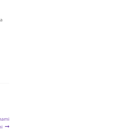
na
p
ahami
ni