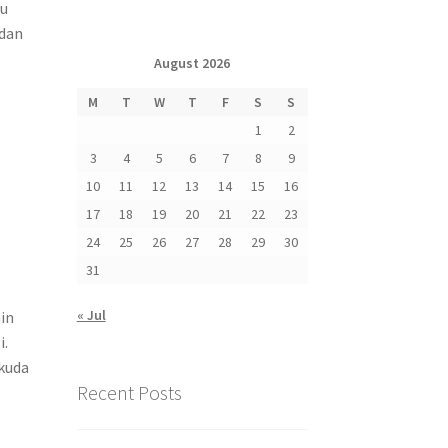
tu
 dan
August 2026
M
T
W
T
F
S
S
1
2
3
4
5
6
7
8
9
10
11
12
13
14
15
16
17
18
19
20
21
22
23
24
25
26
27
28
29
30
31
« Jul
ain
i.
 kuda
Recent Posts