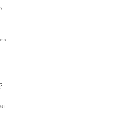
n
u
romo
?
agi