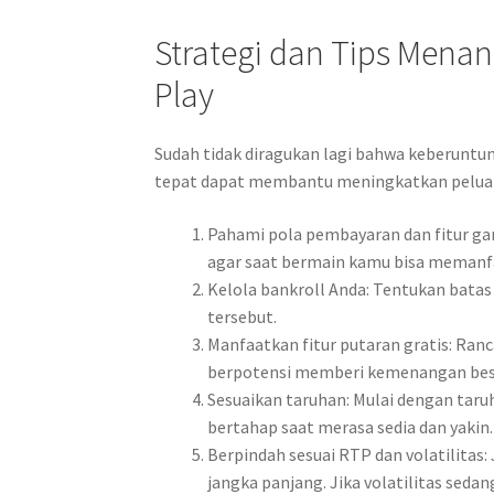
Strategi dan Tips Menan
Play
Sudah tidak diragukan lagi bahwa keberuntun
tepat dapat membantu meningkatkan peluang
Pahami pola pembayaran dan fitur gam
agar saat bermain kamu bisa memanf
Kelola bankroll Anda: Tentukan batas
tersebut.
Manfaatkan fitur putaran gratis: Ran
berpotensi memberi kemenangan besa
Sesuaikan taruhan: Mulai dengan taru
bertahap saat merasa sedia dan yakin.
Berpindah sesuai RTP dan volatilitas:
jangka panjang. Jika volatilitas sed