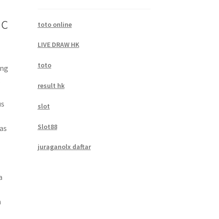
ic
toto online
LIVE DRAW HK
toto
ang
:
result hk
us
slot
Slot88
as
juraganolx daftar
a
n
l