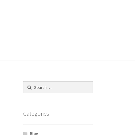
Search
for:
Categories
Blog