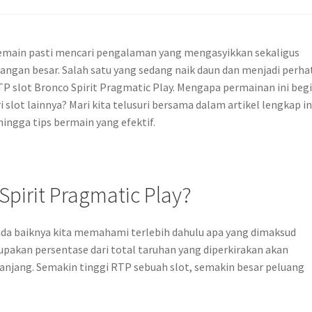
pemain pasti mencari pengalaman yang mengasyikkan sekaligus
gan besar. Salah satu yang sedang naik daun dan menjadi perha
P slot Bronco Spirit Pragmatic Play. Mengapa permainan ini beg
lot lainnya? Mari kita telusuri bersama dalam artikel lengkap in
hingga tips bermain yang efektif.
Spirit Pragmatic Play?
da baiknya kita memahami terlebih dahulu apa yang dimaksud
upakan persentase dari total taruhan yang diperkirakan akan
njang. Semakin tinggi RTP sebuah slot, semakin besar peluang