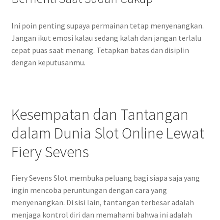
Ini poin penting supaya permainan tetap menyenangkan.
Jangan ikut emosi kalau sedang kalah dan jangan terlalu
cepat puas saat menang. Tetapkan batas dan disiplin
dengan keputusanmu.
Kesempatan dan Tantangan
dalam Dunia Slot Online Lewat
Fiery Sevens
Fiery Sevens Slot membuka peluang bagi siapa saja yang
ingin mencoba peruntungan dengan cara yang
menyenangkan. Di sisi lain, tantangan terbesar adalah
menjaga kontrol diri dan memahami bahwa ini adalah