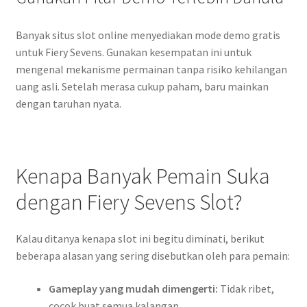
Banyak situs slot online menyediakan mode demo gratis
untuk Fiery Sevens. Gunakan kesempatan ini untuk
mengenal mekanisme permainan tanpa risiko kehilangan
uang asli. Setelah merasa cukup paham, baru mainkan
dengan taruhan nyata.
Kenapa Banyak Pemain Suka
dengan Fiery Sevens Slot?
Kalau ditanya kenapa slot ini begitu diminati, berikut
beberapa alasan yang sering disebutkan oleh para pemain:
Gameplay yang mudah dimengerti:
Tidak ribet,
cocok buat semua kalangan.