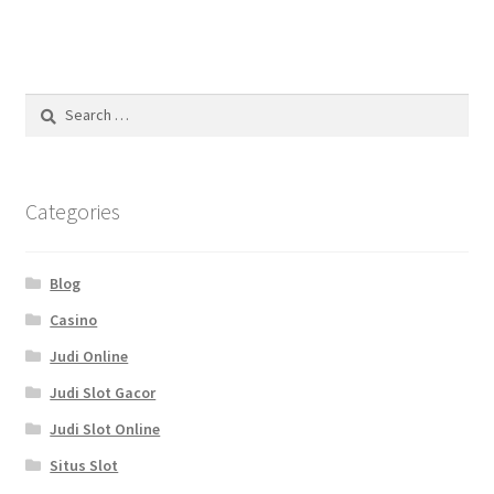
Search
for:
Categories
Blog
Casino
Judi Online
Judi Slot Gacor
Judi Slot Online
Situs Slot