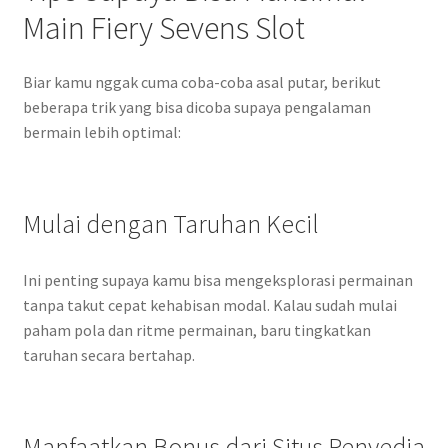
Main Fiery Sevens Slot
Biar kamu nggak cuma coba-coba asal putar, berikut
beberapa trik yang bisa dicoba supaya pengalaman
bermain lebih optimal:
Mulai dengan Taruhan Kecil
Ini penting supaya kamu bisa mengeksplorasi permainan
tanpa takut cepat kehabisan modal. Kalau sudah mulai
paham pola dan ritme permainan, baru tingkatkan
taruhan secara bertahap.
Manfaatkan Bonus dari Situs Penyedia