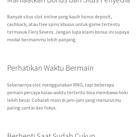
Banyak situs slot online yang kasih bonus deposit,
cashback, atau free spins khusus untuk game tertentu
termasuk Fiery Sevens. Jangan lupa klaim bonus ini supaya
modal bermainmu lebih panjang.
Perhatikan Waktu Bermain
Sebenarnya slot menggunakan RNG, tapi beberapa
pemain percaya kalau waktu tertentu bisa membawa hoki
lebih besar. Cobalah main di jam-jam yang menurutmu
paling santai dan fokus.
Berhenti Saat Sudah Cukup