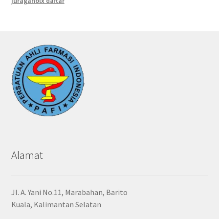
juraganolx daftar
Alamat
Jl. A. Yani No.11, Marabahan, Barito
Kuala, Kalimantan Selatan