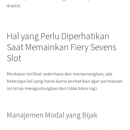
drastis.
Hal yang Perlu Diperhatikan
Saat Memainkan Fiery Sevens
Slot
Meskipun terlihat sederhana dan menyenangkan, ada
beberapa hal yang harus kamu perhatikan agar permainan
ini tetap menguntungkan dan tidak bikin rugi.
Manajemen Modal yang Bijak