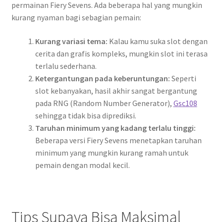
permainan Fiery Sevens. Ada beberapa hal yang mungkin
kurang nyaman bagi sebagian pemain:
Kurang variasi tema:
Kalau kamu suka slot dengan
cerita dan grafis kompleks, mungkin slot ini terasa
terlalu sederhana.
Ketergantungan pada keberuntungan:
Seperti
slot kebanyakan, hasil akhir sangat bergantung
pada RNG (Random Number Generator),
Gsc108
sehingga tidak bisa diprediksi.
Taruhan minimum yang kadang terlalu tinggi:
Beberapa versi Fiery Sevens menetapkan taruhan
minimum yang mungkin kurang ramah untuk
pemain dengan modal kecil.
Tips Supaya Bisa Maksimal