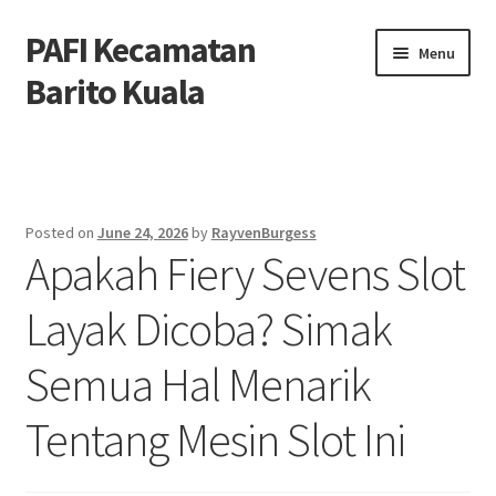
PAFI Kecamatan
Skip
Skip
Menu
to
to
Barito Kuala
navigation
content
Home
Hubungi Kami
Posted on
June 24, 2026
by
RayvenBurgess
Apakah Fiery Sevens Slot
Privacy Policy
Layak Dicoba? Simak
Tentang Kami
Semua Hal Menarik
Tentang Mesin Slot Ini