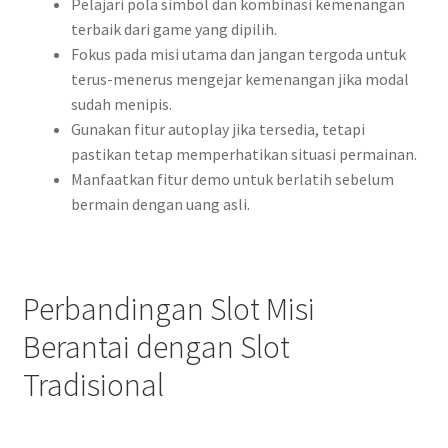
Pelajari pola simbol dan kombinasi kemenangan
terbaik dari game yang dipilih.
Fokus pada misi utama dan jangan tergoda untuk
terus-menerus mengejar kemenangan jika modal
sudah menipis.
Gunakan fitur autoplay jika tersedia, tetapi
pastikan tetap memperhatikan situasi permainan.
Manfaatkan fitur demo untuk berlatih sebelum
bermain dengan uang asli.
Perbandingan Slot Misi
Berantai dengan Slot
Tradisional