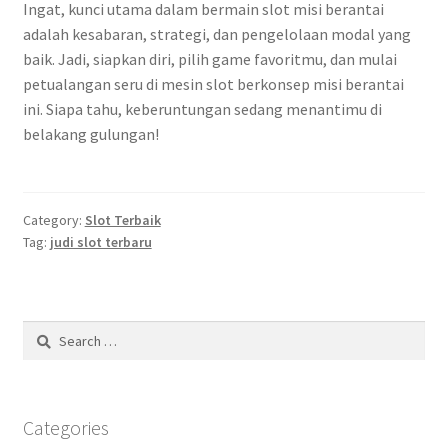
Ingat, kunci utama dalam bermain slot misi berantai
adalah kesabaran, strategi, dan pengelolaan modal yang
baik. Jadi, siapkan diri, pilih game favoritmu, dan mulai
petualangan seru di mesin slot berkonsep misi berantai
ini. Siapa tahu, keberuntungan sedang menantimu di
belakang gulungan!
Category:
Slot Terbaik
Tag:
judi slot terbaru
Search
for:
Categories