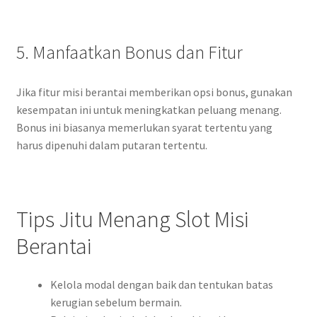
5. Manfaatkan Bonus dan Fitur
Jika fitur misi berantai memberikan opsi bonus, gunakan
kesempatan ini untuk meningkatkan peluang menang.
Bonus ini biasanya memerlukan syarat tertentu yang
harus dipenuhi dalam putaran tertentu.
Tips Jitu Menang Slot Misi
Berantai
Kelola modal dengan baik dan tentukan batas
kerugian sebelum bermain.