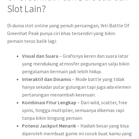
Slot Lain?
Di dunia slot online yang penuh persaingan, Yeti Battle Of
Greenhat Peak punya ciri khas tersendiri yang bikin
pemain terus balik lagi:
Visual dan Suara
– Grafisnya keren dan suara latar
yang mendukung atmosfer pegunungan salju bikin
pengalaman bermain jadi lebih hidup.
Interaktif dan Dinamis
– Mode battle yang tidak
hanya sekadar putar gulungan tapi juga ada elemen
pertarungan menambah keseruan.
Kombinasi Fitur Lengkap
– Dari wild, scatter, free
spins, hingga multiplier, semuanya dikemas rapi
tanpa bikin bingung pemain.
Potensi Jackpot Menarik
– Hadiah besar yang bisa
diperoleh membuat game ini cocok buat kamu yang