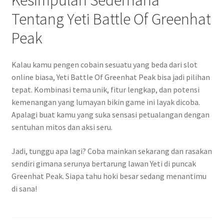
Tentang Yeti Battle Of Greenhat
Peak
Kalau kamu pengen cobain sesuatu yang beda dari slot
online biasa, Yeti Battle Of Greenhat Peak bisa jadi pilihan
tepat. Kombinasi tema unik, fitur lengkap, dan potensi
kemenangan yang lumayan bikin game ini layak dicoba.
Apalagi buat kamu yang suka sensasi petualangan dengan
sentuhan mitos dan aksi seru.
Jadi, tunggu apa lagi? Coba mainkan sekarang dan rasakan
sendiri gimana serunya bertarung lawan Yeti di puncak
Greenhat Peak. Siapa tahu hoki besar sedang menantimu
di sana!