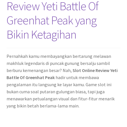
Review Yeti Battle Of
Greenhat Peak yang
Bikin Ketagihan
Pernahkah kamu membayangkan bertarung melawan
makhluk legendaris di puncak gunung bersalju sambil
berburu kemenangan besar? Nah,
Slot Online Review Yeti
Battle Of Greenhat Peak
hadir untuk membawa
pengalaman itu langsung ke layar kamu. Game slot ini
bukan cuma soal putaran gulungan biasa, tapi juga
menawarkan petualangan visual dan fitur-fitur menarik
yang bikin betah berlama-lama main.