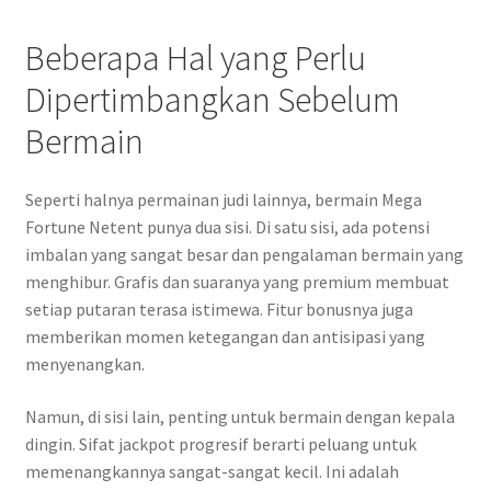
Beberapa Hal yang Perlu
Dipertimbangkan Sebelum
Bermain
Seperti halnya permainan judi lainnya, bermain Mega
Fortune Netent punya dua sisi. Di satu sisi, ada potensi
imbalan yang sangat besar dan pengalaman bermain yang
menghibur. Grafis dan suaranya yang premium membuat
setiap putaran terasa istimewa. Fitur bonusnya juga
memberikan momen ketegangan dan antisipasi yang
menyenangkan.
Namun, di sisi lain, penting untuk bermain dengan kepala
dingin. Sifat jackpot progresif berarti peluang untuk
memenangkannya sangat-sangat kecil. Ini adalah