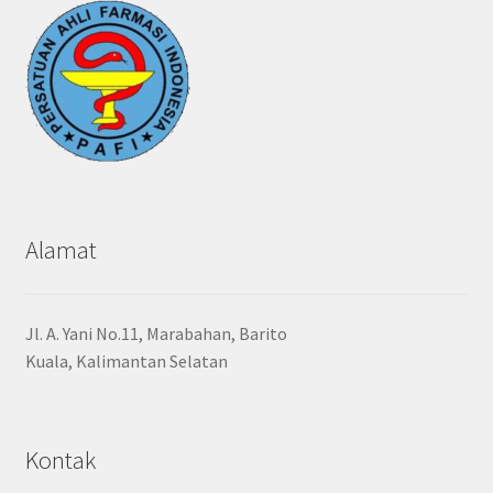
Alamat
Jl. A. Yani No.11, Marabahan, Barito
Kuala, Kalimantan Selatan
Kontak