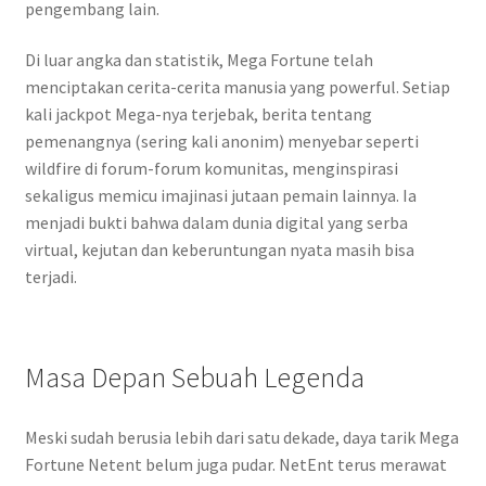
pengembang lain.
Di luar angka dan statistik, Mega Fortune telah
menciptakan cerita-cerita manusia yang powerful. Setiap
kali jackpot Mega-nya terjebak, berita tentang
pemenangnya (sering kali anonim) menyebar seperti
wildfire di forum-forum komunitas, menginspirasi
sekaligus memicu imajinasi jutaan pemain lainnya. Ia
menjadi bukti bahwa dalam dunia digital yang serba
virtual, kejutan dan keberuntungan nyata masih bisa
terjadi.
Masa Depan Sebuah Legenda
Meski sudah berusia lebih dari satu dekade, daya tarik Mega
Fortune Netent belum juga pudar. NetEnt terus merawat