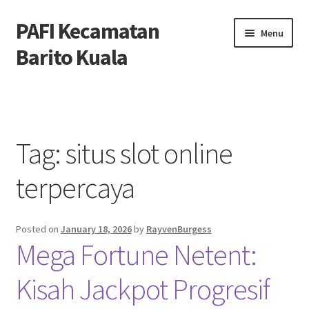
PAFI Kecamatan
Skip
Skip
Menu
to
to
Barito Kuala
navigation
content
Home
Hubungi Kami
Tag:
situs slot online
Privacy Policy
terpercaya
Tentang Kami
Posted on
January 18, 2026
by
RayvenBurgess
Mega Fortune Netent:
Kisah Jackpot Progresif