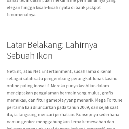
elegan hingga kisah-kisah nyata di balik jackpot
fenomenalnya.
Latar Belakang: Lahirnya
Sebuah Ikon
NetEnt, atau Net Entertainment, sudah lama dikenal
sebagai salah satu pengembang perangkat lunak kasino
online paling inovatif. Mereka punya keahlian dalam
menciptakan pengalaman bermain yang mulus, grafis
memukau, dan fitur gameplay yang menarik. Mega Fortune
pertama kali diluncurkan pada tahun 2009, dan sejak saat
itu, ia langsung mencuri perhatian. Konsepnya sederhana
namun genius: menggabungkan tema kemewahan dan
kekayaan yang universal dengan jackpot progresif yang