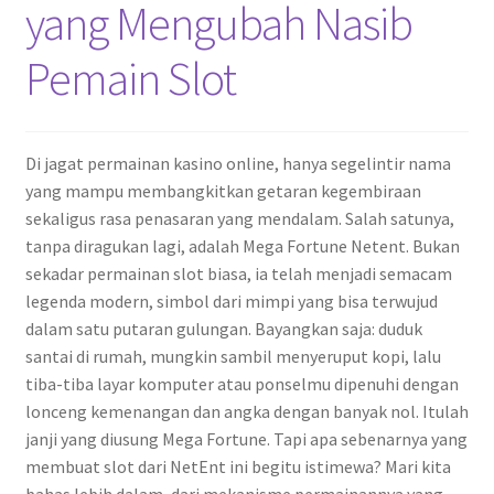
yang Mengubah Nasib
Pemain Slot
Di jagat permainan kasino online, hanya segelintir nama
yang mampu membangkitkan getaran kegembiraan
sekaligus rasa penasaran yang mendalam. Salah satunya,
tanpa diragukan lagi, adalah Mega Fortune Netent. Bukan
sekadar permainan slot biasa, ia telah menjadi semacam
legenda modern, simbol dari mimpi yang bisa terwujud
dalam satu putaran gulungan. Bayangkan saja: duduk
santai di rumah, mungkin sambil menyeruput kopi, lalu
tiba-tiba layar komputer atau ponselmu dipenuhi dengan
lonceng kemenangan dan angka dengan banyak nol. Itulah
janji yang diusung Mega Fortune. Tapi apa sebenarnya yang
membuat slot dari NetEnt ini begitu istimewa? Mari kita
bahas lebih dalam, dari mekanisme permainannya yang