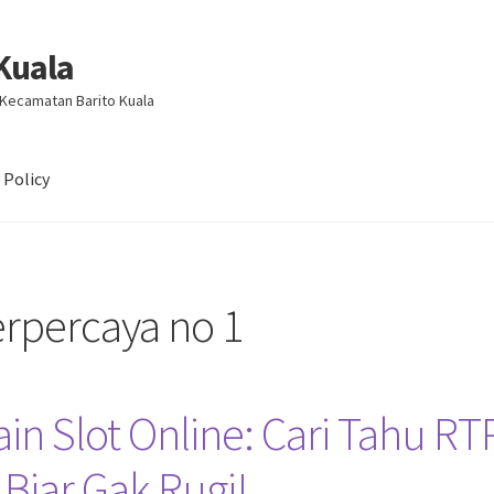
Kuala
 Kecamatan Barito Kuala
 Policy
ami
terpercaya no 1
in Slot Online: Cari Tahu RT
i Biar Gak Rugi!