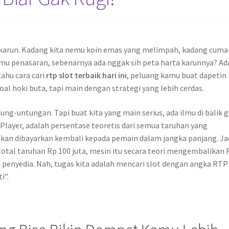
ta karun. Kadang kita nemu koin emas yang melimpah, kadang cuma
amu penasaran, sebenarnya ada nggak sih peta harta karunnya? Ad
ahu cara cari
rtp slot terbaik hari ini
, peluang kamu buat dapetin
soal hoki buta, tapi main dengan strategi yang lebih cerdas.
g-untungan. Tapi buat kita yang main serius, ada ilmu di balik g
 Player, adalah persentase teoretis dari semua taruhan yang
akan dibayarkan kembali kepada pemain dalam jangka panjang. Jad
total taruhan Rp 100 juta, mesin itu secara teori mengembalikan 
n penyedia. Nah, tugas kita adalah mencari slot dengan angka RTP
i”.