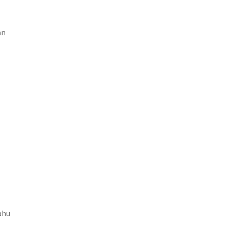
an
a
ahu