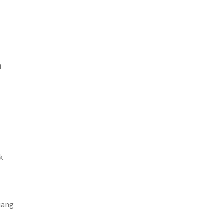
i
k
 uang