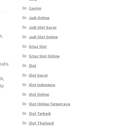
Casino
Judi Online
Judi Slot Gacor
a,
Judi Slot Online
Situs Slot
Situs Slot Online
rafis
Slot
Slot Gacor
i,
Slot Indonesia
Rp
Slot Online
Slot Online Terpercaya
Slot Terbaik
Slot Thailand