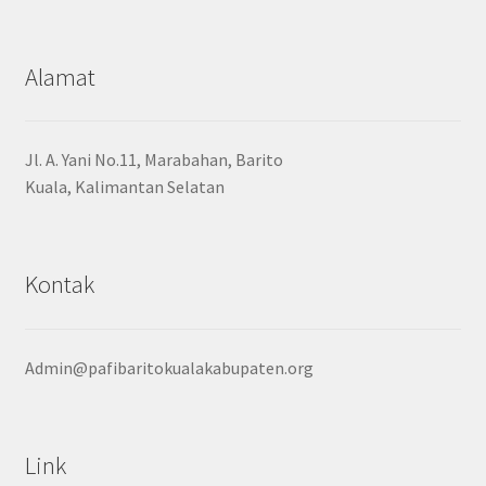
Alamat
Jl. A. Yani No.11, Marabahan, Barito
Kuala, Kalimantan Selatan
Kontak
Admin@pafibaritokualakabupaten.org
Link