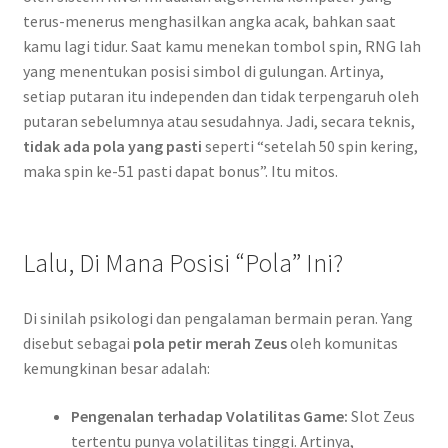
terus-menerus menghasilkan angka acak, bahkan saat
kamu lagi tidur. Saat kamu menekan tombol spin, RNG lah
yang menentukan posisi simbol di gulungan. Artinya,
setiap putaran itu independen dan tidak terpengaruh oleh
putaran sebelumnya atau sesudahnya. Jadi, secara teknis,
tidak ada pola yang pasti
seperti “setelah 50 spin kering,
maka spin ke-51 pasti dapat bonus”. Itu mitos.
Lalu, Di Mana Posisi “Pola” Ini?
Di sinilah psikologi dan pengalaman bermain peran. Yang
disebut sebagai
pola petir merah Zeus
oleh komunitas
kemungkinan besar adalah:
Pengenalan terhadap Volatilitas Game:
Slot Zeus
tertentu punya volatilitas tinggi. Artinya,