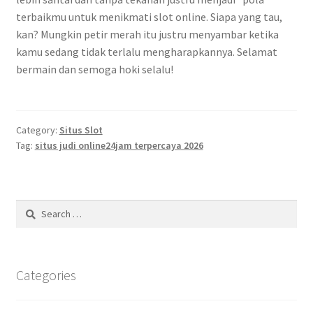
terbaikmu untuk menikmati slot online. Siapa yang tau,
kan? Mungkin petir merah itu justru menyambar ketika
kamu sedang tidak terlalu mengharapkannya. Selamat
bermain dan semoga hoki selalu!
Category:
Situs Slot
Tag:
situs judi online24jam terpercaya 2026
Search
for:
Categories