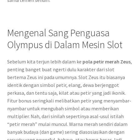
Mengenal Sang Penguasa
Olympus di Dalam Mesin Slot
Sebelum kita terjun lebih dalam ke
pola petir merah Zeus
,
penting banget buat ngerti dulu karakter dari slot
bertema Zeus ini pada umumnya. Slot Zeus itu biasanya
identik dengan simbol petir, elang, dewa berjenggot
perkasa, dan tentu saja, kilat atau petir yang jadi ikonik.
Fitur bonus seringkali melibatkan petir yang menyambar-
nyambar untuk mengubah simbol atau memberikan
multiplier. Nah, dari sinilah sepertinya asal-usul istilah
“petir merah” mulai muncul. Warna merah sendiri dalam
banyak budaya (dan game) sering diasosiasikan dengan
sesuatu yang powerful, bahaya, atau bonus besar. Jadi,