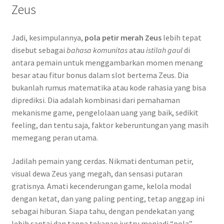
Zeus
Jadi, kesimpulannya,
pola petir merah Zeus
lebih tepat
disebut sebagai
bahasa komunitas
atau
istilah gaul
di
antara pemain untuk menggambarkan momen menang
besar atau fitur bonus dalam slot bertema Zeus. Dia
bukanlah rumus matematika atau kode rahasia yang bisa
diprediksi. Dia adalah kombinasi dari pemahaman
mekanisme game, pengelolaan uang yang baik, sedikit
feeling, dan tentu saja, faktor keberuntungan yang masih
memegang peran utama.
Jadilah pemain yang cerdas. Nikmati dentuman petir,
visual dewa Zeus yang megah, dan sensasi putaran
gratisnya. Amati kecenderungan game, kelola modal
dengan ketat, dan yang paling penting, tetap anggap ini
sebagai hiburan. Siapa tahu, dengan pendekatan yang
lebih santai dan tanpa tekanan justru menjadi “pola”