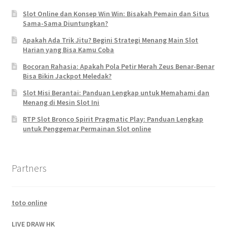
Slot Online dan Konsep Win Win: Bisakah Pemain dan Situs
Sama-Sama Diuntungkan?
Apakah Ada Trik Jitu? Begini Strategi Menang Main Slot
Harian yang Bisa Kamu Coba
Bocoran Rahasia: Apakah Pola Petir Merah Zeus Benar-Benar
Bisa Bikin Jackpot Meledak?
Slot Misi Berantai: Panduan Lengkap untuk Memahami dan
Menang di Mesin Slot Ini
RTP Slot Bronco Spirit Pragmatic Play: Panduan Lengkap
untuk Penggemar Permainan Slot online
Partners
toto online
LIVE DRAW HK