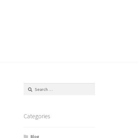
Search
for:
Categories
Blog