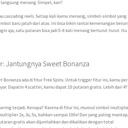
r, langsung menang. Simpel, kan?
u cascading reels. Setiap kali kamu menang, simbol-simbol yang
ol baru jatuh dari atas. Ini bisa bikin rantai kemenangan beru
in aja, satu putaran bisa jadi 5-6 kali menang berturut-turut. Itu
ier: Jantungnya Sweet Bonanza
Bonanza ada di fitur Free Spins. Untuk trigger fitur ini, kamu per
yar. Dapatin 4 scatter, kamu dapat 10 putaran gratis. Lebih dari 4?
sering terjadi. Kenapa? Karena di fitur ini, muncul simbol multipli
multiplier 2x, 3x, 5x, bahkan sampai 100x! Dan yang paling mantap
taran gratis akan dijumlahkan dan dikalikan dengan total