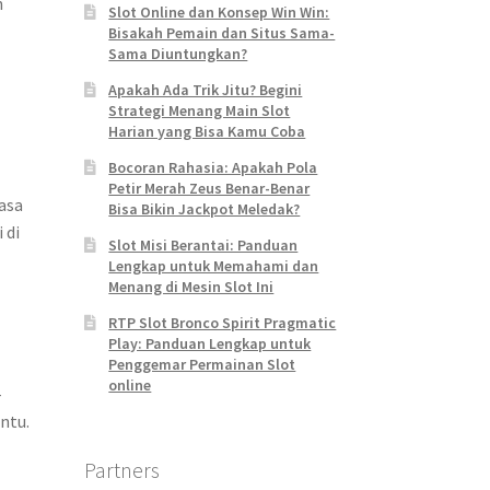
n
Slot Online dan Konsep Win Win:
Bisakah Pemain dan Situs Sama-
Sama Diuntungkan?
Apakah Ada Trik Jitu? Begini
Strategi Menang Main Slot
Harian yang Bisa Kamu Coba
Bocoran Rahasia: Apakah Pola
Petir Merah Zeus Benar-Benar
asa
Bisa Bikin Jackpot Meledak?
 di
Slot Misi Berantai: Panduan
Lengkap untuk Memahami dan
Menang di Mesin Slot Ini
RTP Slot Bronco Spirit Pragmatic
Play: Panduan Lengkap untuk
Penggemar Permainan Slot
online
-
ntu.
Partners