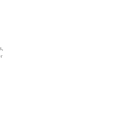
h
s,
er