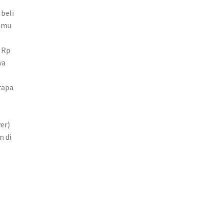
beli
kamu
 Rp
wa
rapa
er)
n di
a