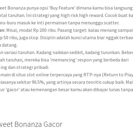
et Bonanza punya opsi 'Buy Feature' dimana kamu bisa langsung 
tal taruhan. Ini strategi yang high risk high reward. Cocok buat 
uru-buru masuk ke inti permainan tanpa menunggu scatter.
an:
Misal, modal Rp 200 ribu. Pasang target: kalau menang sampai
Rp 50 ribu, juga stop. Disiplin adalah kunci utama biar nggak terba
u datang.
 variasi taruhan. Kadang naikkan sedikit, kadang turunkan. Bebe
 taruhan, mereka bisa 'memancing' respon yang berbeda dari
ling dan strategi pribadi.
ain di situs slot online terpercaya yang RTP-nya (Return to Play
sanya sekitar 96.5%, yang artinya secara teoritis cukup baik. Mai
tur 'gacor' atau kemenangan besar kamu akan dibayar lunas tanp
 Sweet Bonanza Gacor