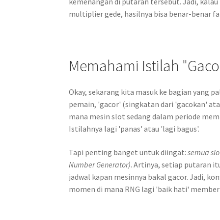
kemenangan di putaran tersebut. Jadi, kala
multiplier gede, hasilnya bisa benar-benar fa
Memahami Istilah "Gaco
Okay, sekarang kita masuk ke bagian yang pal
pemain, 'gacor' (singkatan dari 'gacokan' atau
mana mesin slot sedang dalam periode memb
Istilahnya lagi 'panas' atau 'lagi bagus'.
Tapi penting banget untuk diingat:
semua slo
Number Generator)
. Artinya, setiap putaran 
jadwal kapan mesinnya bakal gacor. Jadi, ko
momen di mana RNG lagi 'baik hati' member