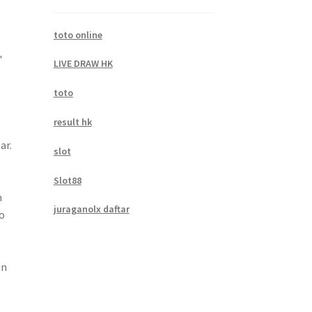
toto online
'
LIVE DRAW HK
toto
result hk
ar.
slot
Slot88
n
juraganolx daftar
o
in