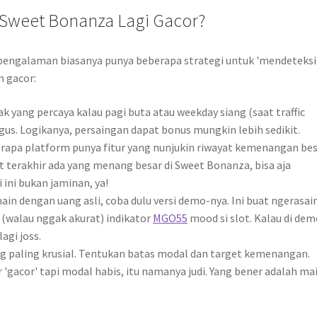
weet Bonanza Lagi Gacor?
rpengalaman biasanya punya beberapa strategi untuk 'mendeteksi
 gacor:
k yang percaya kalau pagi buta atau weekday siang (saat traffic
us. Logikanya, persaingan dapat bonus mungkin lebih sedikit.
apa platform punya fitur yang nunjukin riwayat kemenangan bes
 terakhir ada yang menang besar di Sweet Bonanza, bisa aja
 ini bukan jaminan, ya!
in dengan uang asli, coba dulu versi demo-nya. Ini buat ngerasai
i (walau nggak akurat) indikator
MGO55
mood si slot. Kalau di dem
agi joss.
ng paling krusial. Tentukan batas modal dan target kemenangan.
'gacor' tapi modal habis, itu namanya judi. Yang bener adalah ma