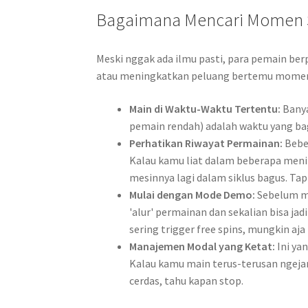
Bagaimana Mencari Momen S
Meski nggak ada ilmu pasti, para pemain be
atau meningkatkan peluang bertemu momen
Main di Waktu-Waktu Tertentu:
Banya
pemain rendah) adalah waktu yang bag
Perhatikan Riwayat Permainan:
Beber
Kalau kamu liat dalam beberapa menit
mesinnya lagi dalam siklus bagus. Tapi
Mulai dengan Mode Demo:
Sebelum ma
'alur' permainan dan sekalian bisa jad
sering trigger free spins, mungkin aja l
Manajemen Modal yang Ketat:
Ini ya
Kalau kamu main terus-terusan ngejar 
cerdas, tahu kapan stop.