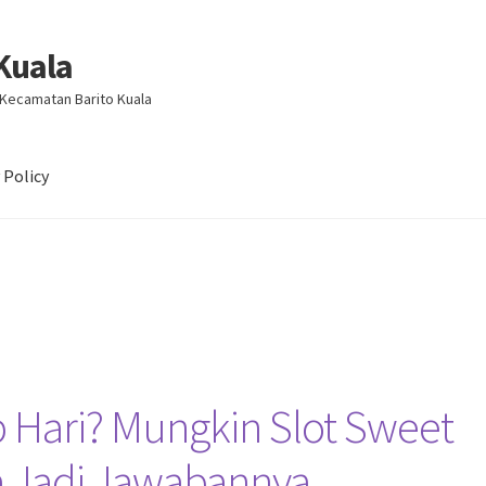
Kuala
 Kecamatan Barito Kuala
 Policy
ami
 Hari? Mungkin Slot Sweet
a Jadi Jawabannya