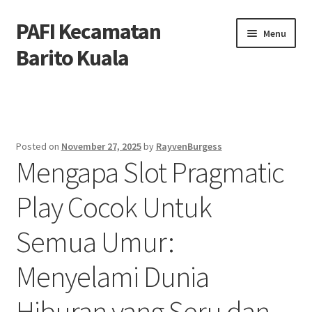
PAFI Kecamatan
Skip
Skip
Menu
to
to
Barito Kuala
navigation
content
Home
Hubungi Kami
Posted on
November 27, 2025
by
RayvenBurgess
Mengapa Slot Pragmatic
Privacy Policy
Play Cocok Untuk
Tentang Kami
Semua Umur:
Menyelami Dunia
Hiburan yang Seru dan