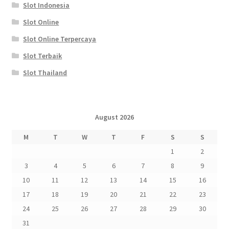
Slot Indonesia
Slot Online
Slot Online Terpercaya
Slot Terbaik
Slot Thailand
August 2026
M
T
W
T
F
S
S
1
2
3
4
5
6
7
8
9
10
11
12
13
14
15
16
17
18
19
20
21
22
23
24
25
26
27
28
29
30
31