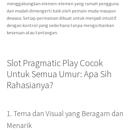
menggabungkan elemen-elemen yang ramah pengguna
dan mudah dimengerti baik oleh pemain muda maupun
dewasa. Setiap permainan dibuat untuk menjadi intuitif
dengan kontrol yang sederhana tanpa mengorbankan
keseruan atau tantangan.
Slot Pragmatic Play Cocok
Untuk Semua Umur: Apa Sih
Rahasianya?
1. Tema dan Visual yang Beragam dan
Menarik