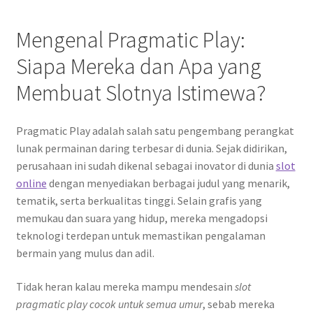
Mengenal Pragmatic Play:
Siapa Mereka dan Apa yang
Membuat Slotnya Istimewa?
Pragmatic Play adalah salah satu pengembang perangkat
lunak permainan daring terbesar di dunia. Sejak didirikan,
perusahaan ini sudah dikenal sebagai inovator di dunia
slot
online
dengan menyediakan berbagai judul yang menarik,
tematik, serta berkualitas tinggi. Selain grafis yang
memukau dan suara yang hidup, mereka mengadopsi
teknologi terdepan untuk memastikan pengalaman
bermain yang mulus dan adil.
Tidak heran kalau mereka mampu mendesain
slot
pragmatic play cocok untuk semua umur
, sebab mereka