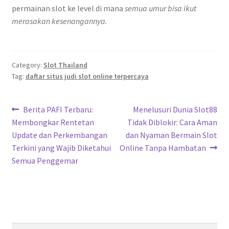
permainan slot ke level di mana
semua umur bisa ikut
merasakan kesenangannya.
Category:
Slot Thailand
Tag:
daftar situs judi slot online terpercaya
Post
Previous
Next
Berita PAFI Terbaru:
Menelusuri Dunia Slot88
post:
post:
Membongkar Rentetan
Tidak Diblokir: Cara Aman
navigation
Update dan Perkembangan
dan Nyaman Bermain Slot
Terkini yang Wajib Diketahui
Online Tanpa Hambatan
Semua Penggemar
Search