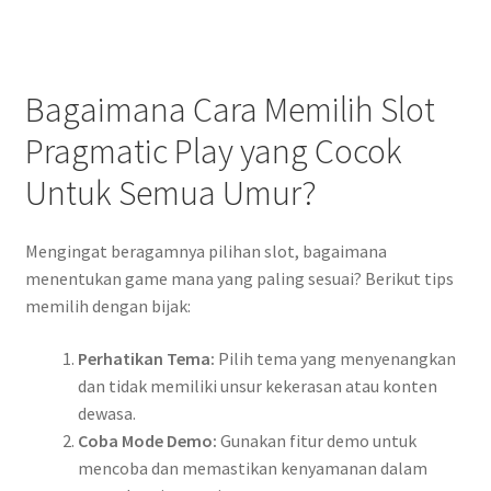
Bagaimana Cara Memilih Slot
Pragmatic Play yang Cocok
Untuk Semua Umur?
Mengingat beragamnya pilihan slot, bagaimana
menentukan game mana yang paling sesuai? Berikut tips
memilih dengan bijak:
Perhatikan Tema:
Pilih tema yang menyenangkan
dan tidak memiliki unsur kekerasan atau konten
dewasa.
Coba Mode Demo:
Gunakan fitur demo untuk
mencoba dan memastikan kenyamanan dalam