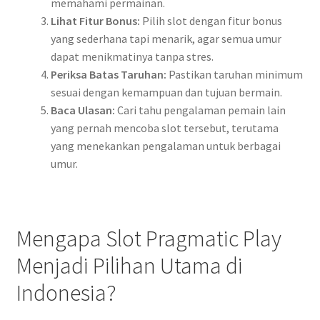
memahami permainan.
Lihat Fitur Bonus:
Pilih slot dengan fitur bonus
yang sederhana tapi menarik, agar semua umur
dapat menikmatinya tanpa stres.
Periksa Batas Taruhan:
Pastikan taruhan minimum
sesuai dengan kemampuan dan tujuan bermain.
Baca Ulasan:
Cari tahu pengalaman pemain lain
yang pernah mencoba slot tersebut, terutama
yang menekankan pengalaman untuk berbagai
umur.
Mengapa Slot Pragmatic Play
Menjadi Pilihan Utama di
Indonesia?