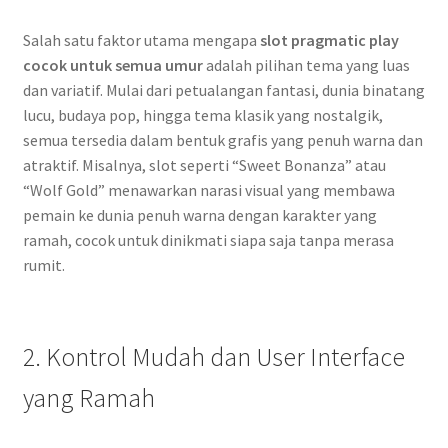
Salah satu faktor utama mengapa
slot pragmatic play
cocok untuk semua umur
adalah pilihan tema yang luas
dan variatif. Mulai dari petualangan fantasi, dunia binatang
lucu, budaya pop, hingga tema klasik yang nostalgik,
semua tersedia dalam bentuk grafis yang penuh warna dan
atraktif. Misalnya, slot seperti “Sweet Bonanza” atau
“Wolf Gold” menawarkan narasi visual yang membawa
pemain ke dunia penuh warna dengan karakter yang
ramah, cocok untuk dinikmati siapa saja tanpa merasa
rumit.
2. Kontrol Mudah dan User Interface
yang Ramah