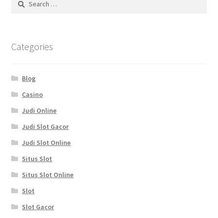
for:
Categories
Blog
Casino
Judi Online
Judi Slot Gacor
Judi Slot Online
Situs Slot
Situs Slot Online
Slot
Slot Gacor