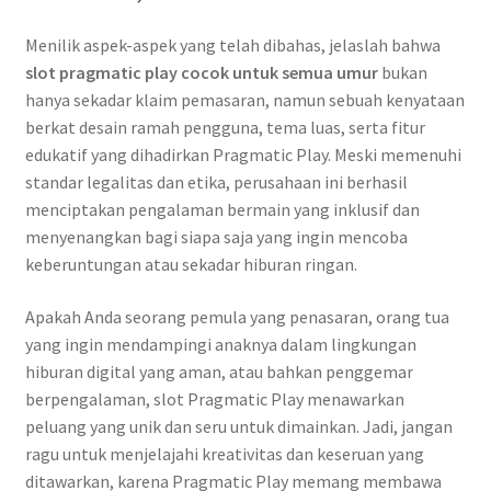
Menilik aspek-aspek yang telah dibahas, jelaslah bahwa
slot pragmatic play cocok untuk semua umur
bukan
hanya sekadar klaim pemasaran, namun sebuah kenyataan
berkat desain ramah pengguna, tema luas, serta fitur
edukatif yang dihadirkan Pragmatic Play. Meski memenuhi
standar legalitas dan etika, perusahaan ini berhasil
menciptakan pengalaman bermain yang inklusif dan
menyenangkan bagi siapa saja yang ingin mencoba
keberuntungan atau sekadar hiburan ringan.
Apakah Anda seorang pemula yang penasaran, orang tua
yang ingin mendampingi anaknya dalam lingkungan
hiburan digital yang aman, atau bahkan penggemar
berpengalaman, slot Pragmatic Play menawarkan
peluang yang unik dan seru untuk dimainkan. Jadi, jangan
ragu untuk menjelajahi kreativitas dan keseruan yang
ditawarkan, karena Pragmatic Play memang membawa