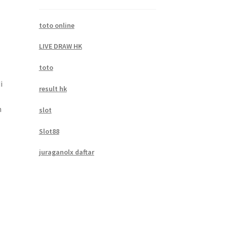
toto online
LIVE DRAW HK
toto
i
result hk
n
slot
Slot88
juraganolx daftar