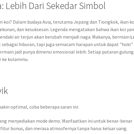
a: Lebih Dari Sekedar Simbol
n koi? Dalam budaya Asia, terutama Jepang dan Tiongkok, ikan ko
tekunan, dan kesuksesan. Legenda mengatakan bahwa ikan koi ya
endaki air terjun akan berubah menjadi naga. Makanya, bermain
L
 sebagai hiburan, tapi juga semacam harapan untuk dapat "hoki"
rmain jadi punya dimensi emosional lebih. Setiap putaran gulun
ir ke kolammu.
yik
akin optimal, coba beberapa saran ini:
yang menyediakan mode demo. Manfaatkan ini untuk benar-benar
itur bonus, dan merasa atmosfernya tanpa harus keluar uang.