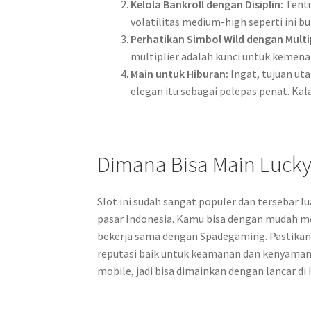
Kelola Bankroll dengan Disiplin:
Tentu
volatilitas medium-high seperti ini 
Perhatikan Simbol Wild dengan Multip
multiplier adalah kunci untuk kemenan
Main untuk Hiburan:
Ingat, tujuan ut
elegan itu sebagai pelepas penat. Ka
Dimana Bisa Main Luck
Slot ini sudah sangat populer dan tersebar l
pasar Indonesia. Kamu bisa dengan mudah men
bekerja sama dengan Spadegaming. Pastikan 
reputasi baik untuk keamanan dan kenyamana
mobile, jadi bisa dimainkan dengan lancar d