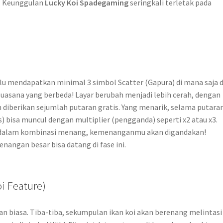
u. Keunggulan
Lucky Koi Spadegaming
seringkali terletak pada
lu mendapatkan minimal 3 simbol Scatter (Gapura) di mana saja d
uasana yang berbeda! Layar berubah menjadi lebih cerah, dengan
an diberikan sejumlah putaran gratis. Yang menarik, selama putara
s) bisa muncul dengan multiplier (pengganda) seperti x2 atau x3.
kut dalam kombinasi menang, kemenanganmu akan digandakan!
nangan besar bisa datang di fase ini.
i Feature)
taran biasa. Tiba-tiba, sekumpulan ikan koi akan berenang melintasi