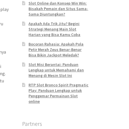
Slot Online dan Konsep Win Win:
Bisakah Pemain dan Situs Sama-
play
Sama Diuntungkan?
ru
Apakah Ada Trik Jitu? Begini
Strategi Menang Main Slot
Harian yang Bisa Kamu Coba
Bocoran Rahasia: Apakah Pola
Petir Merah Zeus Benar-Benar
nya
Bisa Bikin Jackpot Meledak?
Slot Misi Berantai: Panduan
i
Lengkap untuk Memahami dan
ng.
Menang di Mesin Slot Ini
tu
RTP Slot Bronco Spirit Pragmatic
Play: Panduan Lengkap untuk
Penggemar Permainan Slot
online
Partners