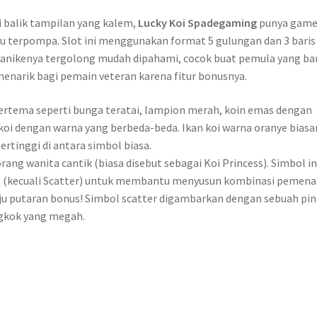
 balik tampilan yang kalem,
Lucky Koi Spadegaming
punya game
 terpompa. Slot ini menggunakan format 5 gulungan dan 3 baris
kanikenya tergolong mudah dipahami, cocok buat pemula yang ba
menarik bagi pemain veteran karena fitur bonusnya.
bertema seperti bunga teratai, lampion merah, koin emas dengan
 koi dengan warna yang berbeda-beda. Ikan koi warna oranye biasa
ertinggi di antara simbol biasa.
ang wanita cantik (biasa disebut sebagai Koi Princess). Simbol in
n (kecuali Scatter) untuk membantu menyusun kombinasi pemena
ju putaran bonus! Simbol scatter digambarkan dengan sebuah pin
ngkok yang megah.