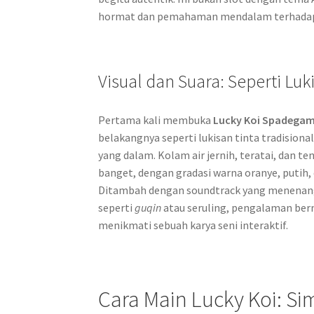
hormat dan pemahaman mendalam terhadap 
Visual dan Suara: Seperti Lu
Pertama kali membuka
Lucky Koi Spadega
belakangnya seperti lukisan tinta tradisiona
yang dalam. Kolam air jernih, teratai, dan ten
banget, dengan gradasi warna oranye, putih, 
Ditambah dengan soundtrack yang menenangk
seperti
guqin
atau seruling, pengalaman berma
menikmati sebuah karya seni interaktif.
Cara Main Lucky Koi: Si