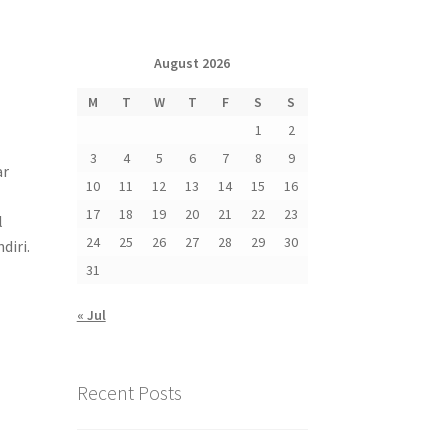
August 2026
M
T
W
T
F
S
S
1
2
3
4
5
6
7
8
9
ar
10
11
12
13
14
15
16
m
17
18
19
20
21
22
23
l
24
25
26
27
28
29
30
diri.
31
« Jul
Recent Posts