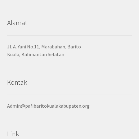
Alamat
Jl. A. Yani No.11, Marabahan, Barito
Kuala, Kalimantan Selatan
Kontak
Admin@pafibaritokualakabupaten.org
Link