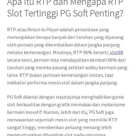
Apa Itu RTP dan Mengapa RTP
Slot Tertinggi PG Soft Penting?
RTP atau
Return to Player
adalah persentase yang
menunjukkan berapa banyak dari taruhan yang dipasang
oleh pemain yang dikembalikan dalam jangka panjang
melalui kemenangan. Misalnya, RTP 96% berarti,
slot88
secara teori, pemain bisa mendapatkan kembali 96% dari
taruhan yang mereka pasang setelah waktu bermain yang
lama. RTP bukan jaminan kemenangan instan, tapi
indikator performa mesin slot dalam jangka panjang.
PG Soft dikenal dengan reputasinya menghadirkan game
slot berkualitas dengan grafik memukau dan mekanisme
bermain inovatif. Namun, lebih dari itu, PG Soft juga
menawarkan sejumlah mesin slot yang memiliki RTP
sangat tinggi, memberikan peluang menang lebih
menguntungkan dibanding slot pada umumnya.