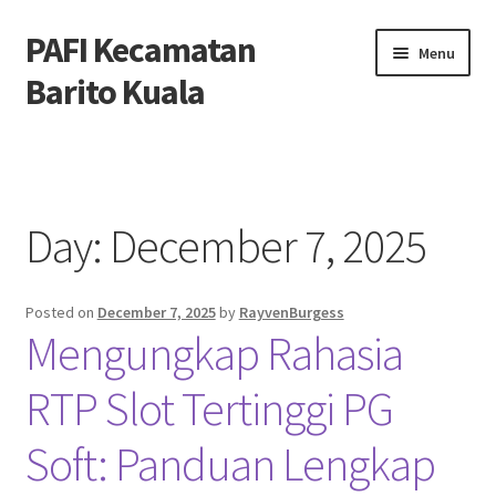
PAFI Kecamatan
Skip
Skip
Menu
to
to
Barito Kuala
navigation
content
Home
Hubungi Kami
Day:
December 7, 2025
Privacy Policy
Posted on
December 7, 2025
by
RayvenBurgess
Tentang Kami
Mengungkap Rahasia
RTP Slot Tertinggi PG
Soft: Panduan Lengkap