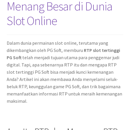
Menang Besar di Dunia
Slot Online
Dalam dunia permainan slot online, terutama yang
dikembangkan oleh PG Soft, memburu
RTP slot tertinggi
PG Soft
telah menjadi tujuan utama para penggemar judi
digital. Tapi, apa sebenarnya RTP itu dan mengapa RTP
slot tertinggi PG Soft bisa menjadi kunci kemenangan
Anda? Artikel ini akan membawa Anda menyelami seluk-
beluk RTP, keunggulan game PG Soft, dan trik bagaimana
memanfaatkan informasi RTP untuk meraih kemenangan
maksimal.