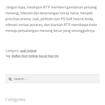
Jangan lupa, meskipun RTP memberi gambaran peluang
menang, hiburan dan kesenangan tetap harus menjadi
prioritas utama. Jadi, pilihlah slot PG Soft favorit Anda,
nikmati setiap putaran, dan biarkan RTP membawa Anda
menuju petualangan menang besar yang sesungguhnya.
Category:
Judi Online
Tag:
Daftar Slot Online Gacor Hari Ini
Search
for:
Categories