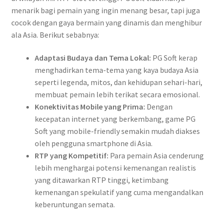
menarik bagi pemain yang ingin menang besar, tapi juga
cocok dengan gaya bermain yang dinamis dan menghibur
ala Asia. Berikut sebabnya:
Adaptasi Budaya dan Tema Lokal:
PG Soft kerap
menghadirkan tema-tema yang kaya budaya Asia
seperti legenda, mitos, dan kehidupan sehari-hari,
membuat pemain lebih terikat secara emosional.
Konektivitas Mobile yang Prima:
Dengan
kecepatan internet yang berkembang, game PG
Soft yang mobile-friendly semakin mudah diakses
oleh pengguna smartphone di Asia.
RTP yang Kompetitif:
Para pemain Asia cenderung
lebih menghargai potensi kemenangan realistis
yang ditawarkan RTP tinggi, ketimbang
kemenangan spekulatif yang cuma mengandalkan
keberuntungan semata.