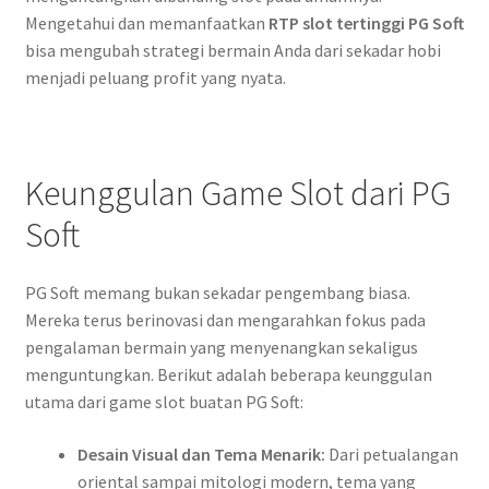
Mengetahui dan memanfaatkan
RTP slot tertinggi PG Soft
bisa mengubah strategi bermain Anda dari sekadar hobi
menjadi peluang profit yang nyata.
Keunggulan Game Slot dari PG
Soft
PG Soft memang bukan sekadar pengembang biasa.
Mereka terus berinovasi dan mengarahkan fokus pada
pengalaman bermain yang menyenangkan sekaligus
menguntungkan. Berikut adalah beberapa keunggulan
utama dari game slot buatan PG Soft:
Desain Visual dan Tema Menarik:
Dari petualangan
oriental sampai mitologi modern, tema yang